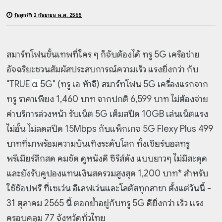
วันศุกร์ที่ 2 กันยายน พ.ศ. 2565
สมาร์ทโฟนขั้นเทพที่ใคร ๆ ก็จับต้องได้ ทรู 5G เครือข่าย
อัจฉริยะชวนสัมผัสประสบการณ์ความเร็ว แรงยิ่งกว่า กับ
"
TRUE
α
5G" (ทรู เอ ห้าจี) สมาร์ทโฟน 5G เครื่องแรกจาก
ทรู ราคาเพียง 1,460 บาท จากปกติ 6,599 บาท ไม่ต้องจ่าย
ค่าบริการล่วงหน้า รับเน็ต 5G เต็มสปีด 10GB เล่นเน็ตแรง
ไม่อั้น ไม่ลดสปีด 15Mbps กับแพ็กเกจ 5G Flexy Plus 499
บาทที่มาพร้อมความบันเทิงระดับโลก ทั้งเชียร์บอลทรู
พรีเมียร์ลีกสด คมชัด ดูหนังดี ซีรีส์ดัง แบบยาวๆ ไม่มีสะดุด
และยังรับคูปองแทนเงินสดรวมสูงสุด 1,200 บาท* สำหรับ
ใช้ช้อปฟรี ที่เซเว่น อีเลฟเว่นและโลตัสทุกสาขา ตั้งแต่วันนี้ -
31 ตุลาคม 2565 นี้ ตอกย้ำอยู่กับทรู 5G ดียิ่งกว่า เร็ว แรง
ครอบคลุม 77 จังหวัดทั่วไทย