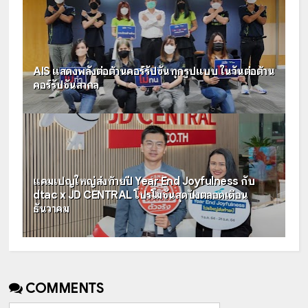
AIS แสดงพลังต่อต้านคอร์รัปชันทุกรูปแบบ ในวันต่อต้าน
คอร์รัปชันสากล
แคมเปญใหญ่ส่งท้ายปี Year End Joyfulness กับ
dtac x JD CENTRAL โปรโมชันสุดปังตลอดเดือน
ธันวาคม
COMMENTS