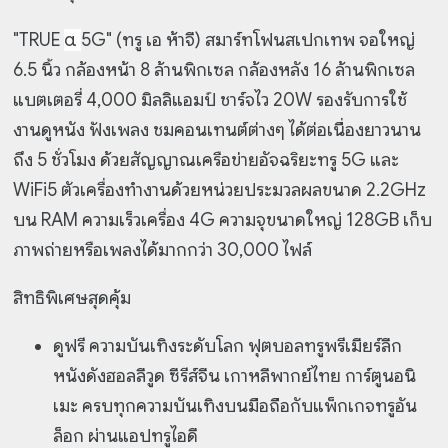
"TRUE
α
5G" (ท
รู เอ ห้าจี) สมาร์ทโฟนสเปกเทพ จอใหญ่
6.5 นิ้ว กล้องหน้า 8 ล้านพิกเซล กล้องหลัง 16 ล้านพิกเซล
แบตเตอรี่ 4,000 มิลลิแอมป์ ชาร์จไว 20W รองรับการใช้
งานดูหนัง ฟังเพลง ชมคอนเทนต์ต่างๆ ได้ต่อเนื่องยาวนาน
ถึง 5 ชั่วโมง ด้วยสัญญาณเครือข่ายอัจฉริยะทรู 5G และ
WiFi5 ตัวเครื่องทำงานด้วยหน่วยประมวลผลขนาด 2.2GHz
บน RAM ความเร็วเครื่อง 4G ความจุขนาดใหญ่ 128GB เก็บ
ภาพถ่ายหรือเพลงได้มากกว่า 30,000 ไฟล์
สิทธิพิเศษสุดคุ้ม
ดูฟรี ความบันเทิงระดับโลก ฟุตบอลทรูพรีเมียร์ลีก
หนังดังฮอลลีวูด ซีรีส์จีน เกาหลีพากย์ไทย การ์ตูนอนิ
เมะ ครบทุกความบันเทิงบนมือถือกับแพ็กเกจทรูอัน
ล็อก ผ่านแอปทรูไอดี