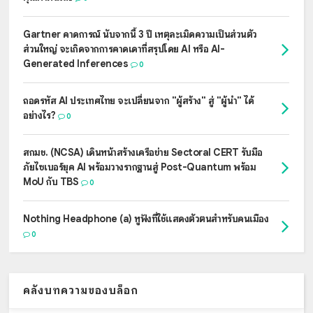
Gartner คาดการณ์ นับจากนี้ 3 ปี เหตุละเมิดความเป็นส่วนตัว
ส่วนใหญ่ จะเกิดจากการคาดเดาที่สรุปโดย AI หรือ AI-
Generated Inferences
0
ถอดรหัส AI ประเทศไทย จะเปลี่ยนจาก "ผู้สร้าง" สู่ "ผู้นำ" ได้
อย่างไร?
0
สกมช. (NCSA) เดินหน้าสร้างเครือข่าย Sectoral CERT รับมือ
ภัยไซเบอร์ยุค AI พร้อมวางรากฐานสู่ Post-Quantum พร้อม
MoU กับ TBS
0
Nothing Headphone (a) หูฟังที่ใช้แสดงตัวตนสำหรับคนเมือง
0
คลังบทความของบล็อก