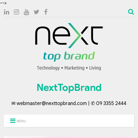
-->
NextTopBrand
✉ webmaster@nexttopbrand.com | ✆ 09 3355 2444
MENU