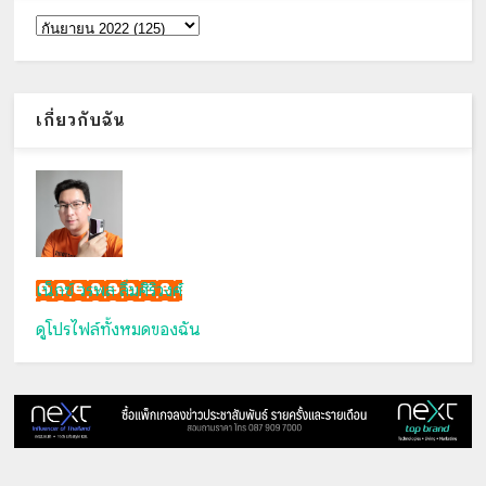
เกี่ยวกับฉัน
เน็กซ์ วรพล ลิ่มศิริวงศ์
ดูโปรไฟล์ทั้งหมดของฉัน