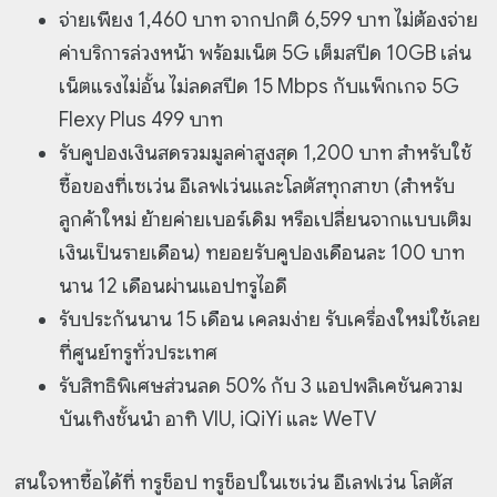
จ่ายเพียง 1,460 บาท จากปกติ 6,599 บาท ไม่ต้องจ่าย
ค่าบริการล่วงหน้า พร้อมเน็ต 5G เต็มสปีด 10GB เล่น
เน็ตแรงไม่อั้น ไม่ลดสปีด 15 Mbps กับแพ็กเกจ 5G
Flexy Plus 499 บาท
รับคูปองเงินสดรวมมูลค่าสูงสุด 1,200 บาท สำหรับใช้
ซื้อของที่เซเว่น อีเลฟเว่นและโลตัสทุกสาขา (สำหรับ
ลูกค้าใหม่ ย้ายค่ายเบอร์เดิม หรือเปลี่ยนจากแบบเติม
เงินเป็นรายเดือน) ทยอยรับคูปองเดือนละ 100 บาท
นาน 12 เดือนผ่านแอป
ทรูไอดี
รับประกันนาน 15 เดือน เคลมง่าย รับเครื่องใหม่ใช้เลย
ที่ศูนย์ทรูทั่วประเทศ
รับสิทธิพิเศษส่วนลด 50% กับ 3 แอปพลิเคชันความ
บันเทิงชั้นนำ อาทิ VIU, iQiYi และ WeTV
สนใจหาซื้อได้ที่ ทรูช็อป ทรูช็อปในเซเว่น อีเลฟเว่น โลตัส