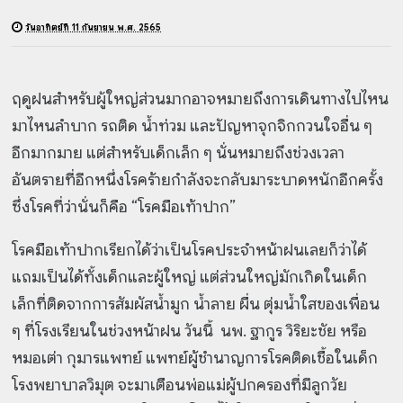
วันอาทิตย์ที่ 11 กันยายน พ.ศ. 2565
ฤดูฝนสำหรับผู้ใหญ่ส่วนมากอาจหมายถึงการเดินทางไปไหน
มาไหนลำบาก รถติด น้ำท่วม และปัญหาจุกจิกกวนใจอื่น ๆ
อีกมากมาย แต่สำหรับเด็กเล็ก ๆ นั่นหมายถึงช่วงเวลา
อันตรายที่อีกหนึ่งโรคร้ายกำลังจะกลับมาระบาดหนักอีกครั้ง
ซึ่งโรคที่ว่านั่นก็คือ “โรคมือเท้าปาก”
โรคมือเท้าปากเรียกได้ว่าเป็นโรคประจำหน้าฝนเลยก็ว่าได้
แถมเป็นได้ทั้งเด็กและผู้ใหญ่ แต่ส่วนใหญ่มักเกิดในเด็ก
เล็กที่ติดจากการสัมผัสน้ำมูก น้ำลาย ผื่น ตุ่มน้ำใสของเพื่อน
ๆ ที่โรงเรียนในช่วงหน้าฝน วันนี้ นพ. ฐากูร วิริยะชัย หรือ
หมอเต่า กุมารแพทย์ แพทย์ผู้ชำนาญการโรคติดเชื้อในเด็ก
โรงพยาบาลวิมุต จะมาเตือนพ่อแม่ผู้ปกครองที่มีลูกวัย