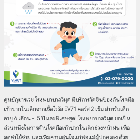
ศูนย์กุมารเวช โรงพยาบาลวิมุต มีบริการวัคซีนป้องกันโรคมือ
เท้าปากในเด็กจากเชื้อไวรัส EV71 คอร์ส 2 เข็ม สำหรับเด็ก
อายุ 6 เดือน - 5 ปี และพิเศษสุด! โรงพยาบาลวิมุต ขอเป็น
ส่วนหนึ่งในการต้านโรคมือเท้าปากในเด็กช่วงหน้าฝน เพื่อ
ลดค่าใช้จ่าย และเพิ่มความอุ่นใจแก่พ่อแม่ผู้ปกครอง ด้วย