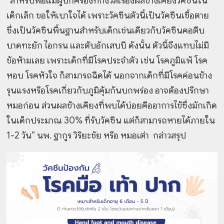
“สำหรับพ่อแม่ผู้ปกครองที่กังวลเรื่องผลข้างเคียงวัคซีนใน
เด็กเล็ก ขอให้เบาใจได้ เพราะวัคซีนตัวนี้เป็นวัคซีนเชื้อตาย
ซึ่งเป็นวัคซีนพื้นฐานสำหรับเด็กเช่นเดียวกับวัคซีนคอตีบ
บาดทะยัก ไอกรน และตับอักเสบบี ดังนั้น ตัวนี้จึงแทบไม่มี
ข้อห้ามเลย เพราะเด็กที่มีโรคประจำตัว เช่น โรคภูมิแพ้ โรค
หอบ โรคหัวใจ ก็สามารถฉีดได้ นอกจากเด็กที่มีโรคค่อนข้าง
รุนแรงหรือโรคเกี่ยวกับภูมิคุ้มกันบกพร่อง อาจต้องปรึกษา
หมอก่อน ส่วนผลข้างเคียงที่พบได้บ่อยคืออาการไข้ซึ่งมักเกิด
ในเด็กประมาณ 30% ที่รับวัคซีน แต่ก็สามารถหายได้ภายใน
1-2 วัน” นพ. ฐากูร วิริยะชัย หรือ หมอเต่า กล่าวสรุป