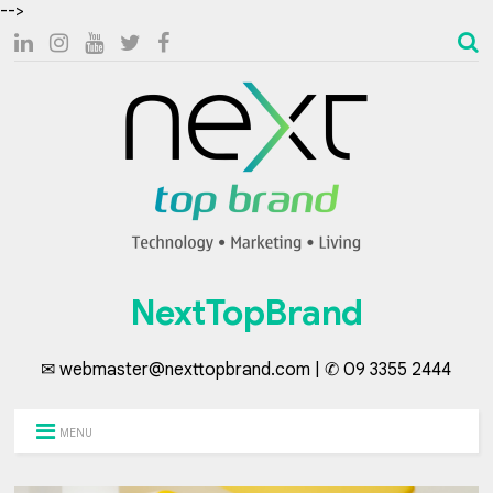
-->
NextTopBrand
✉ webmaster@nexttopbrand.com | ✆ 09 3355 2444
MENU