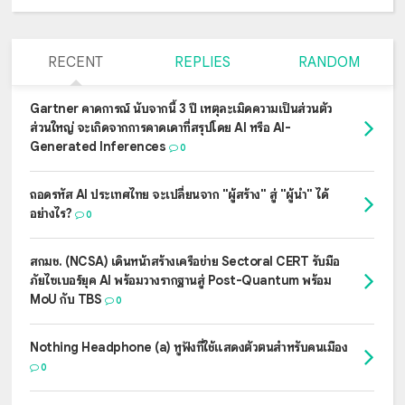
RECENT
REPLIES
RANDOM
Gartner คาดการณ์ นับจากนี้ 3 ปี เหตุละเมิดความเป็นส่วนตัว
ส่วนใหญ่ จะเกิดจากการคาดเดาที่สรุปโดย AI หรือ AI-
Generated Inferences
0
ถอดรหัส AI ประเทศไทย จะเปลี่ยนจาก "ผู้สร้าง" สู่ "ผู้นำ" ได้
อย่างไร?
0
สกมช. (NCSA) เดินหน้าสร้างเครือข่าย Sectoral CERT รับมือ
ภัยไซเบอร์ยุค AI พร้อมวางรากฐานสู่ Post-Quantum พร้อม
MoU กับ TBS
0
Nothing Headphone (a) หูฟังที่ใช้แสดงตัวตนสำหรับคนเมือง
0