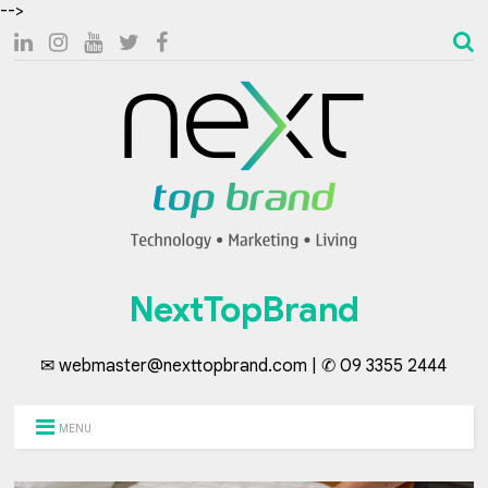
-->
NextTopBrand
✉ webmaster@nexttopbrand.com | ✆ 09 3355 2444
MENU