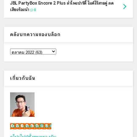
JBL PartyBox Encore 2 Plus ลำโพงปาร์ตี้ ไมค์ไร้สายคู่ ลด
เสียงร้องนำ
0
คลังบทความของบล็อก
เกี่ยวกับฉัน
เน็กซ์ วรพล ลิ่มศิริวงศ์