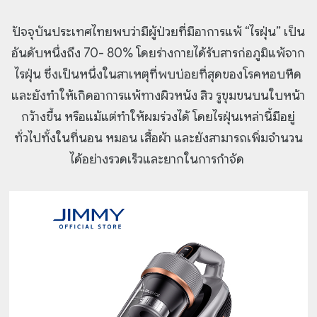
ปัจจุบันประเทศไทยพบว่ามีผู้ป่วยที่มีอาการแพ้ “ไรฝุ่น” เป็น
อันดับหนึ่งถึง 70- 80% โดยร่างกายได้รับสารก่อภูมิแพ้จาก
ไรฝุ่น ซึ่งเป็นหนึ่งในสาเหตุที่พบบ่อยที่สุดของโรคหอบหืด
และยังทำให้เกิดอาการแพ้ทางผิวหนัง สิว รูขุมขนบนใบหน้า
กว้างขึ้น หรือแม้แต่ทำให้ผมร่วงได้ โดยไรฝุ่นเหล่านี้มีอยู่
ทั่วไปทั้งในที่นอน หมอน เสื้อผ้า และยังสามารถเพิ่มจำนวน
ได้อย่างรวดเร็วและยากในการกำจัด