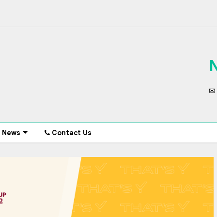
✉ 
News
Contact Us