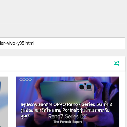
สรุปความแตกต่าง OPPO Reno7 Series 5G ทั้ง 3
รุ่นย่อย สมาร์ทโฟนสาย Portrait รุ่นไหนเหมาะกับ
คุณ?