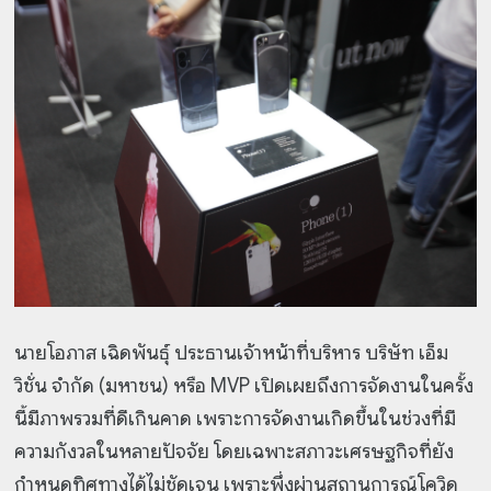
นายโอภาส เฉิดพันธุ์ ประธานเจ้าหน้าที่บริหาร บริษัท เอ็ม
วิชั่น จำกัด (มหาชน) หรือ MVP เปิดเผยถึงการจัดงานในครั้ง
นี้มีภาพรวมที่ดีเกินคาด เพราะการจัดงานเกิดขึ้นในช่วงที่มี
ความกังวลในหลายปัจจัย โดยเฉพาะสภาวะเศรษฐกิจที่ยัง
กำหนดทิศทางได้ไม่ชัดเจน เพราะพึ่งผ่านสถานการณ์โควิด