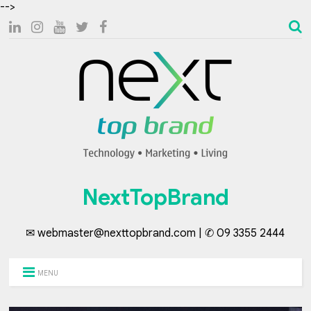
-->
NextTopBrand
✉ webmaster@nexttopbrand.com | ✆ 09 3355 2444
MENU