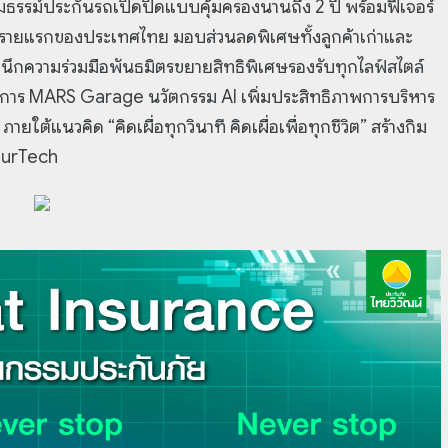
รมธรรม์ประกันรถเปิดปิดแบบคุ้มครองนานถึง 2 ปี พร้อมฟีเจอร์
ิรายแรกของประเทศไทย มอบส่วนลดพิเศษทั้งลูกค้าเก่าและ
าผนึกความร่วมมือพันธมิตรขยายสิทธิพิเศษรองรับทุกไลฟ์สไตล์
วบริการ MARS Garage นวัตกรรม AI เพิ่มประสิทธิภาพการบริหาร
้แนวคิด “คิดเผื่อทุกวินาที คิดเผื่อเพื่อทุกชีวิต” สร้างกิม
InsurTech