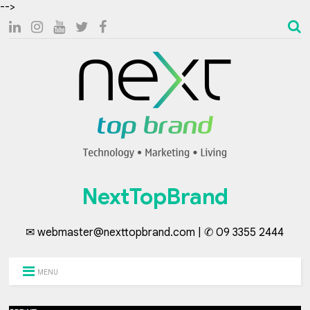
-->
NextTopBrand
✉ webmaster@nexttopbrand.com | ✆ 09 3355 2444
MENU