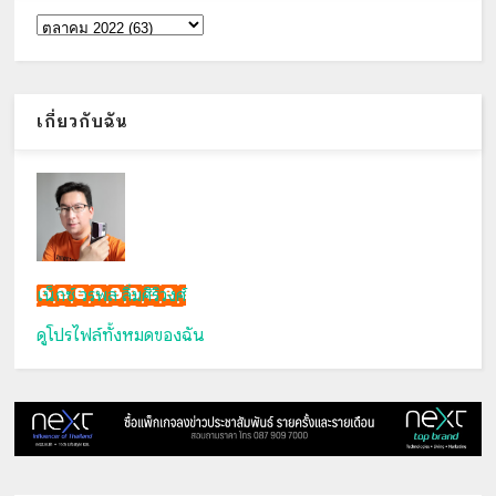
เกี่ยวกับฉัน
เน็กซ์ วรพล ลิ่มศิริวงศ์
ดูโปรไฟล์ทั้งหมดของฉัน