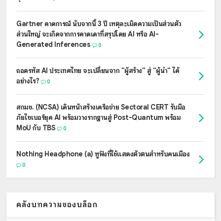
Gartner คาดการณ์ นับจากนี้ 3 ปี เหตุละเมิดความเป็นส่วนตัว
ส่วนใหญ่ จะเกิดจากการคาดเดาที่สรุปโดย AI หรือ AI-
Generated Inferences
0
ถอดรหัส AI ประเทศไทย จะเปลี่ยนจาก "ผู้สร้าง" สู่ "ผู้นำ" ได้
อย่างไร?
0
สกมช. (NCSA) เดินหน้าสร้างเครือข่าย Sectoral CERT รับมือ
ภัยไซเบอร์ยุค AI พร้อมวางรากฐานสู่ Post-Quantum พร้อม
MoU กับ TBS
0
Nothing Headphone (a) หูฟังที่ใช้แสดงตัวตนสำหรับคนเมือง
0
คลังบทความของบล็อก