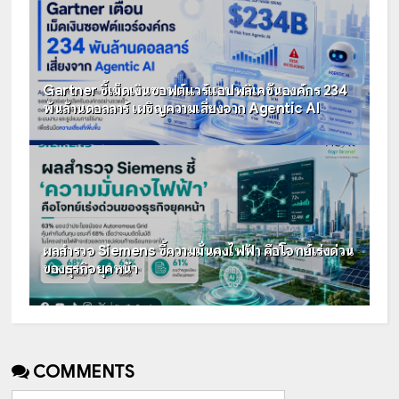
Gartner ชี้เม็ดเงินซอฟต์แวร์แอปพลิเคชันองค์กร 234
พันล้านดอลลาร์ เผชิญความเสี่ยงจาก Agentic AI
ผลสำรวจ Siemens ชี้ความมั่นคงไฟฟ้า คือโจทย์เร่งด่วน
ของธุรกิจยุคหน้า
COMMENTS