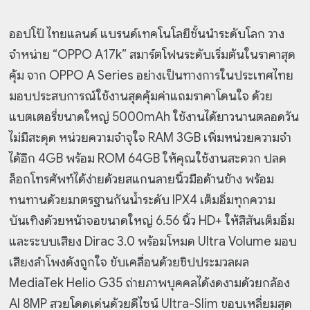
ออปโป้ ไทยแลนด์ แบรนด์เทคโนโลยีชั้นนำระดับโลก วาง
จำหน่าย “OPPO A17k” สมาร์ตโฟนระดับเริ่มต้นในราคาสุด
คุ้ม จาก OPPO A Series อย่างเป็นทางการในประเทศไทย
มอบประสบการณ์ใช้งานสุดคุ้มค่าแถมราคาโดนใจ ด้วย
แบตเตอรี่ขนาดใหญ่ 5000mAh ใช้งานได้ยาวนานตลอดวัน
ไม่มีสะดุด หน่วยความจำจุใจ RAM 3GB เพิ่มหน่วยความจำ
ได้อีก 4GB พร้อม ROM 64GB ให้คุณใช้งานสะดวก ปลด
ล็อกโทรศัพท์ได้ง่ายด้วยสแกนลายนิ้วมือด้านข้าง พร้อม
ทนทานด้วยมาตรฐานกันน้ำระดับ IPX4 เต็มอิ่มทุกความ
บันเทิงด้วยหน้าจอขนาดใหญ่ 6.56 นิ้ว HD+ ให้สีสันเต็มอิ่ม
และระบบเสียง Dirac 3.0 พร้อมโหมด Ultra Volume มอบ
เสียงลำโพงดังถูกใจ ขับเคลื่อนด้วยชิปประมวลผล
MediaTek Helio G35 ถ่ายภาพบุคคลได้งดงามด้วยกล้อง
AI 8MP สวยโดดเด่นด้วยดีไซน์ Ultra-Slim ขอบเหลี่ยมสุด