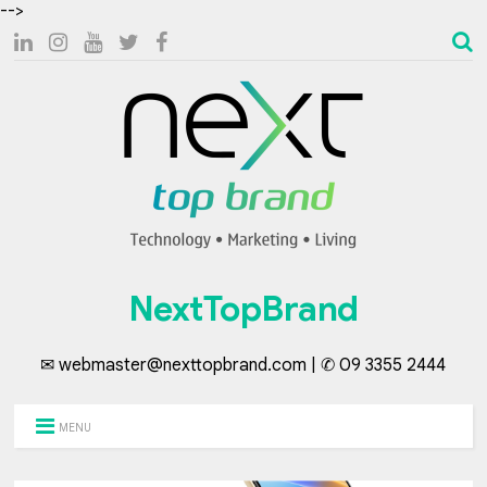
-->
NextTopBrand
✉ webmaster@nexttopbrand.com | ✆ 09 3355 2444
MENU