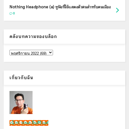
Nothing Headphone (a) หูฟังที่ใช้แสดงตัวตนสำหรับคนเมือง
0
คลังบทความของบล็อก
เกี่ยวกับฉัน
เน็กซ์ วรพล ลิ่มศิริวงศ์