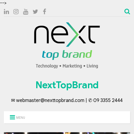
-->
NextTopBrand
✉ webmaster@nexttopbrand.com | ✆ 09 3355 2444
MENU