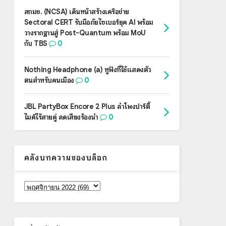
สกมช. (NCSA) เดินหน้าสร้างเครือข่าย
Sectoral CERT รับมือภัยไซเบอร์ยุค AI พร้อม
วางรากฐานสู่ Post-Quantum พร้อม MoU
กับ TBS
0
Nothing Headphone (a) หูฟังที่ใช้แสดงตัว
ตนสำหรับคนเมือง
0
JBL PartyBox Encore 2 Plus ลำโพงปาร์ตี้
ไมค์ไร้สายคู่ ลดเสียงร้องนำ
0
คลังบทความของบล็อก