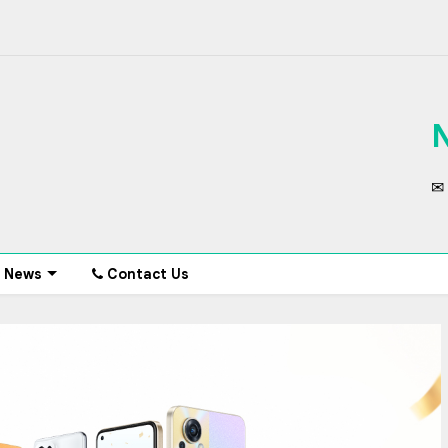
✉ 
News
Contact Us