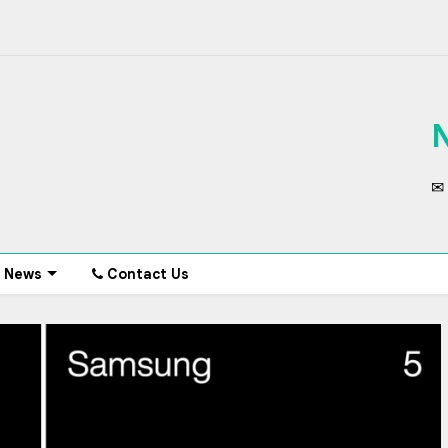
✉ 
News
Contact Us