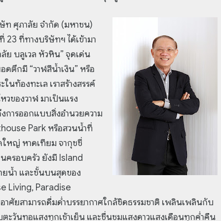
ษัท ศุภาลัย จำกัด (มหาชน)
ี่ 23 ที่ทางบริษัทฯ ได้เข้ามา
ย บลูเวล หัวหิน” จุดเด่น
ตึกมี “วาฬสีน้ำเงิน” หรือ
สระในท้องทะเล เราสร้างสรรค์
วไหวของวาฬ มาเป็นแรง
ึงการออกแบบสิ่งอำนวยความ
house Park หรือสวนน้ำที่
หญ่ หาดเทียม จากุชชี่
นครอบครัว ยังมี Island
่ายน้ำ และชั้นบนสุดของ
ise Living, Paradise
อาศัยสามารถดื่มด่ำบรรยากาศใกล้ชิดธรรมชาติ เพลินเพลินกับ
กับตะวันทอแสงทุกเช้าเย็น และชื่นชมแสงดาวแสงเดือนทุกค่ำคืน