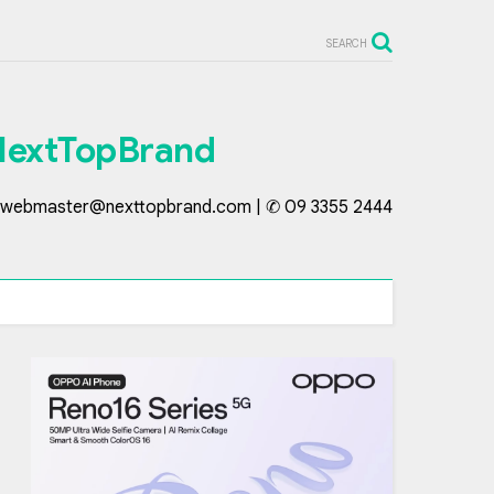
SEARCH
NextTopBrand
webmaster@nexttopbrand.com | ✆ 09 3355 2444