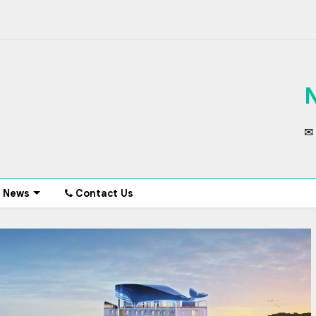
✉ 
News
Contact Us