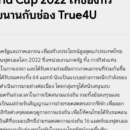
ู่ขนานกับช่อง True4U
ภาครัฐและภาคเอกชน เพื่อสร้างประโยชน์สูงสุดแก่ประเทศไทย
ฟุตบอลโลก 2022 ซึ่งหน่วยงานภาครัฐ ทั้ง การกีฬาแห่ง
ในการเจรจา และได้รับความร่วมมือจากภาคเอกชนที่ร่วมกันซื้อ
ยได้รับชมครบทั้ง 64 แมทช์ นับเป็นแบบอย่างการผนึกกำลังของ
ดำเนินการมาอย่างต่อเนื่อง โดยกลุ่มทรูได้สนับสนุนงบ
ยทอดทันช่วงเวลาในการเปิดสนามแข่งขัน รวมทั้งยังลงทุนและ
ป็นแม่ข่ายรับสัญญาณการถ่ายทอดสดตรงจากฟีฟ่า เพื่อออก
ิจิทัลต่างๆตลอดฤดูกาลการแข่งขัน เพื่อให้คนไทยได้รับชมคอน
ยังยินดีที่จะมอบสิทธิ์ถ่ายทอดสดการแข่งขัน 16 แมตช์ของฟุตบอล
าศคู่ขนานกับช่องทรูโฟร์ยูในระบบโทรทัศน์ภาคพื้นดิน