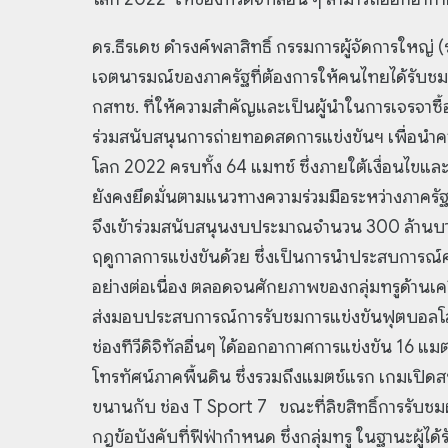
ดร.ธีรเดช ดำรงค์พลาสิทธิ์ กรรมการผู้จัดการใหญ่ (ร
เจตนารมณ์ของภาครัฐที่ต้องการให้คนไทยได้รับชม
กสทช. ที่ให้ความสำคัญและเป็นผู้นำในการเจรจาซื้อล
ร่วมสนับสนุนการถ่ายทอดสดการแข่งขันฯ เพื่อนำ
โลก 2022 ครบทั้ง 64 แมทช์ ซึ่งภายใต้เงื่อนไขและ
ยังคงยึดมั่นตามแนวทางความร่วมมือระหว่างภาครั
จึงเข้าร่วมสนับสนุนงบประมาณจำนวน 300 ล้าน
ฤดูกาลการแข่งขันด้วย ซึ่งเป็นการนำประสบการณ
อย่างต่อเนื่อง ตลอดจนศักยภาพของกลุ่มทรูด้านเคร
ส่งมอบประสบการณ์การรับชมการแข่งขันฟุตบอลโลก 
ช่องทีวีดิจิทัลอื่นๆ ได้ออกอากาศการแข่งขัน 16 
โทรทัศน์ภาคพื้นดิน ซึ่งรวมถึงแมตช์แรก เกมเปิดส
ขนานกับ ช่อง T Sport 7 ขณะที่ลิขสิทธิ์การรับ
กฎข้อบังคับที่ฟีฟ่ากำหนด ซึ่งกลุ่มทรู ในฐานะผู้ไ