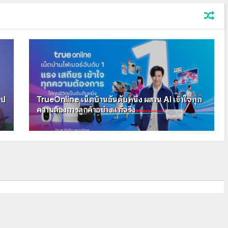
็ป
TrueOnline เน็ตบ้านอันดับหนึ่ง ผสาน AI เข้าใจทุก
ความต้องการลูกค้าอย่างแท้จริง