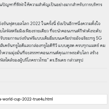
งเป็นปัญหาที่ฟีฟ่าให้ความสำคัญเป็นอย่างมากสำหรับการบริหาร
ขันฟุตบอลโลก 2022 ในครั้งนี้ ยังเป็นอีกหนึ่งความตั้งใจ
บบไลฟ์สตรีมมิงเพียงรายเดียว ที่จะนำคอนเทนต์กีฬาดังระดับ
รับชมการแข่งขันฟรีแบบเต็มอิ่มบนเครือข่ายอัจฉริยะทรู 5G
ลิเคชันทรูไอดีและกล่องทรูไอดีทีวี แบบดูสด ครบทุกแมตช์ คม
กย้ำความมุ่งมั่นที่จะสรรหาคอนเทนต์คุณภาพระดับโลก สร้าง
กไลฟ์สไตล์ของผู้บริโภคชาวไทย” ดร.ธีรเดช กล่าวสรุป