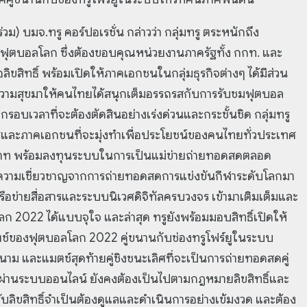
่วม) บมจ.ทรู คอร์ปอเรชั่น กล่าวว่า กลุ่มทรู ตระหนักถึง
ฟุตบอลโลก ซึ่งต้องขอบคุณหน่วยงานภาครัฐทั้ง กกท. และ
ิขสิทธิ์ พร้อมเปิดให้ภาคเอกชนในกลุ่มธุรกิจต่างๆ ได้มีส่วน
ความสุขมาให้คนไทยได้สนุกเต็มอรรถรสกับการรับชมฟุตบอล
กรอบเวลาที่จะต้องตัดสินอย่างเร่งด่วนและกระชั้นชิด กลุ่มทรู
ฐและภาคเอกชนที่จะมุ่งทำเพื่อประโยชน์ของคนไทยทั่วประเทศ
บาท พร้อมลงทุนระบบในการเป็นแม่ข่ายถ่ายทอดสดตลอด
์ความเชี่ยวชาญจากการถ่ายทอดสดการแข่งขันกีฬาระดับโลกมา
ือข่ายสื่อสารและระบบนิเวศดิจิทัลครบวงจร เข้ามาเติมเต็มและ
2022 ได้แบบจุใจ และล่าสุด ทรูยังพร้อมมอบสิทธิ์เปิดให้
แมตช์ของฟุตบอลโลก 2022 คู่ขนานกับช่องทรูโฟร์ยูในระบบ
นาม และแมตช์สุดท้ายคู่ชิงชนะเลิศที่จะเป็นการถ่ายทอดสดคู่
ชมผ่านระบบออนไลน์ ยังคงต้องเป็นไปตามกฎหมายลิขสิทธิ์และ
ด้รับลิขสิทธิ์จำเป็นต้องดูแลและดำเนินการอย่างเข้มงวด และต้อง