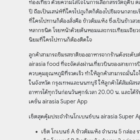
ท่องเที่ยว ด้วยความใส่ใจในการเลือกสรรวัตถุด
ปี ถือเป็นเสน่ห์ที่ใครไปภูเก็ตก็ต้องไปชิมจนกลายเ
ที่ใครไปทานก็ต้องสั่งคือ ข้าวต้มแห้ง ซึ่งเป็นข้าวส
หลากชนิด โรยหน้าด้วยต้นหอมและกระเทียมเจียวก
นิยมที่ใครไปทานก็ต้องติดใจ
ลูกค้าสามารถชิมรสชาติของอาหารจากร้านดังระดับต
airasia food ที่จะจัดส่งผ่านเที่ยวบินของสายการบ
ควบคุมอุณหภูมิที่รวดเร็ว ทำให้ลูกค้าสามารถมั่น
ในจังหวัด กรุงเทพและนนทบุรี ให้ลูกค้าได้สัมผัสรส
อาหารได้ทุกวันก่อนวันศุกร์เวลา 20.00 น. และได้ร
เคชั่น airasia Super App
เซ็ตสุดคุ้มประจำร้านโกเบนซ์บน airasia Super 
เซ็ต โกเบนซ์ A ข้าวต้มแห้ง จำนวน 5 กล่อง 