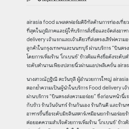
airasia food แพลตฟอร์มดิจิทัลด้านการท่องเที่ย
ที่สุดในภูมิภาคและผู้ให้บริการสั่งซื้อและจัดส่งอา
delivery เจ้าแรกและเจ้าเดียวที่ส่งตรงเสิร์ฟความ
ลูกค้าในกรุงเทพฯและนนทบุรี ผ่านบริการ “บินตรง
โดยการเพิ่มร้าน 'โกเบนซ์' ข้าวต้มแห้งชื่อดังระดับ
ระดับตำนานเพียงปลายนิ้วผ่านแอปพลิเคชั่น air
นางสาวณัฏฐิณี ตะวันชุลี ผู้อำนวยการใหญ่ airas
ตอกย้ำความเป็นผู้นำในบริการ Food delivery เจ้าแ
ผ่านบริการ “บินตรงส่งความอร่อย” ซึ่งก่อนหน้านี้เราไ
กับข้าว ร้านวันจันทร์ ร้านกันเอง ร้านกินดี และร้าน
อาหารขึ้นชื่อระดับมิชลินสตาร์เหมือนยกร้านอร่อยร้า
ต่อยอดความสำเร็จด้วยการเพิ่มร้าน 'โกเบนซ์' ข้าวต