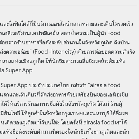
วและไลฟ์สไตล์ที่มีบริการออนไลน์หลากหลายและเติบโตรวดเร็ว
หารเดลิเวอรี่ผ่านแอปพลิเคชั่น ตอกย้ำความเป็นผู้นำ Food
อร่อยจากร้านอาหารชื่อดังระดับตำนานในจังหวัดภูเก็ต ถึงบ้าน
ส่งความอร่อย” (Food -Inter city) ด้วยการต่อยอดความสำเร็จ
ตำนานแห่งเมืองภูเก็ต ให้นักชิมสามารถลิ้มชิมรสข้าวต้มแห้ง
asia Super App
ia Super App ประจำประเทศไทย กล่าวว่า “airasia food
รกและเจ้าเดียวที่จัดส่งอาหารด้วยเครื่องบินของแอร์เอเชีย
ด้ให้บริการร้านอาหารชื่อดังในจังหวัดภูเก็ต ได้แก่ ร้านตู้
หมี่ต้นโพธิ์ ให้ลูกค้าในจังหวัดกรุงเทพฯและนนทบุรี ได้ลิ้มรส
นเด็ดของภูเก็ตมาไว้บนโต๊ะ โดยครั้งนี้ airasia food เราได้
้มแห้งชื่อดังระดับตำนานที่ครองใจนักชิมทั้งชาวภูเก็ตและนัก