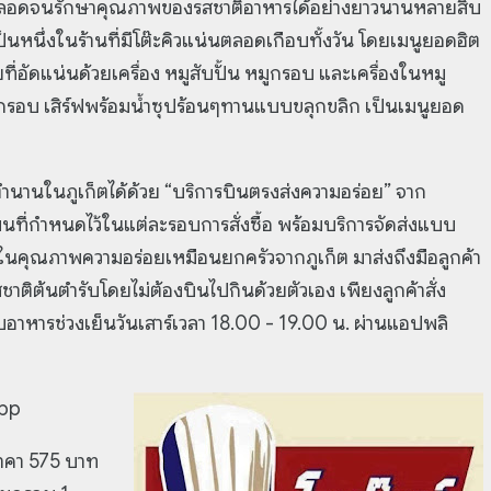
ิบ ตลอดจนรักษาคุณภาพของรสชาติอาหารได้อย่างยาวนานหลายสิบ
ป็นหนึ่งในร้านที่มีโต๊ะคิวแน่นตลอดเกือบทั้งวัน โดยเมนูยอดฮิต
วยที่อัดแน่นด้วยเครื่อง หมูสับปั้น หมูกรอบ และเครื่องในหมู
รอบ เสิร์ฟพร้อมน้ำซุปร้อนๆทานแบบขลุกขลิก เป็นเมนูยอด
ำนานในภูเก็ตได้ด้วย “บริการบินตรงส่งความอร่อย” จาก
ินที่กำหนดไว้ในแต่ละรอบการสั่งซื้อ พร้อมบริการจัดส่งแบบ
ใจในคุณภาพความอร่อยเหมือนยกครัวจากภูเก็ต มาส่งถึงมือลูกค้า
ชาติต้นตำรับโดยไม่ต้องบินไปกินด้วยตัวเอง เพียงลูกค้าสั่ง
ับอาหารช่วงเย็นวันเสาร์เวลา 18.00 - 19.00 น. ผ่านแอปพลิ
App
ราคา 575 บาท