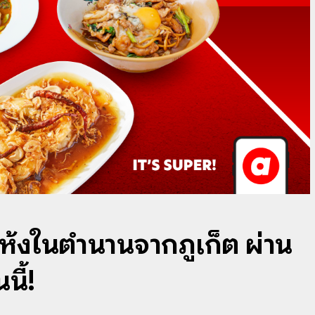
มแห้งในตำนานจากภูเก็ต ผ่าน
นี้!