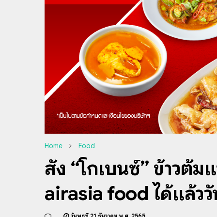
Home
Food
สั่ง “โกเบนซ์” ข้าวต้
airasia food ได้เเล้ววัน
วันพุธที่ 21 ธันวาคม พ.ศ. 2565