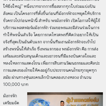
ให้ยิ่งใหญ่” หนึ่งบาทจากการซื้อสลากทุกใบร่วมแบ่งปัน
สังคม เป็นโครงการที่ตั้งขึ้นก่อนที่มังกรฟ้าจะหยุดให้บริการ
ชั่วคราวไปก่อนหน้านี้ สำหรับ พรมังกรฟ้า เปิดโอกาสให้ผู้ใช้
บริการแพลตฟอร์มมังกรฟ้า ร่วมขอพรและมีส่วนร่วมในการ
ทำให้พรนั้นสำเร็จ โดยการกดโหวตพรที่คิดว่าอยากให้เป็น
จริงที่สุดเป็นอันดับแรก จากนั้นทีมงานมังกรฟ้าจะเข้าไป
สร้างพรนั้นให้สำเร็จ ซึ่งพรแรกของ พรมังกรฟ้า คือ การส่ง
เสริมและสนับสนุนเด็กและเยาวชนที่มีแรงบันดาลใจและ
หลงใหลการแสดงโขน เพื่อการสืบสานวัฒนธรรมและศิลปะ
การแสดงของไทยให้คงอยู่กับประชาชนคนไทยทุกยุคทุก
สมัย ผ่านทางหุ่นละครเล็กบ้านคลองบางหลวง จำนวน
100,000 บาท
มังกรฟ้า
เตรียมจัด