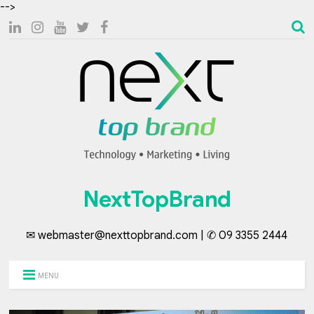
-->
NextTopBrand
✉ webmaster@nexttopbrand.com | ✆ 09 3355 2444
MENU