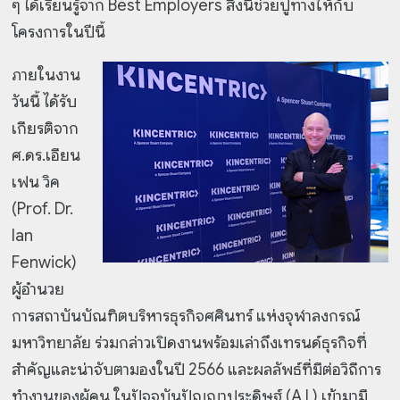
ๆ ได้เรียนรู้จาก Best Employers สิ่งนี้ช่วยปูทางให้กับ
โครงการในปีนี้
ภายในงาน
วันนี้ ได้รับ
เกียรติจาก
ศ.ดร.เอียน
เฟน วิค
(Prof. Dr.
Ian
Fenwick)
ผู้อำนวย
การสถาบันบัณฑิตบริหารธุรกิจศศินทร์ แห่งจุฬาลงกรณ์
มหาวิทยาลัย ร่วมกล่าวเปิดงานพร้อมเล่าถึงเทรนด์ธุรกิจที่
สำคัญและน่าจับตามองในปี 2566 และผลลัพธ์ที่มีต่อวิถีการ
ทำงานของผู้คน ในปัจจุบันปัญญาประดิษฐ์ (A.I.) เข้ามามี