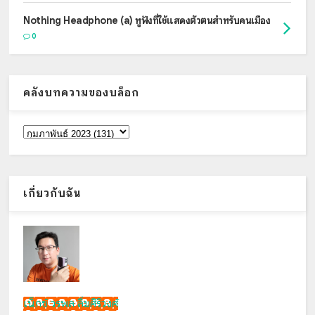
Nothing Headphone (a) หูฟังที่ใช้แสดงตัวตนสำหรับคนเมือง
0
คลังบทความของบล็อก
เกี่ยวกับฉัน
เน็กซ์ วรพล ลิ่มศิริวงศ์