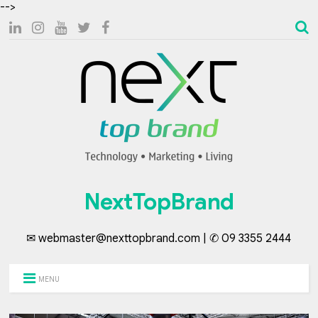
-->
NextTopBrand
✉ webmaster@nexttopbrand.com | ✆ 09 3355 2444
MENU