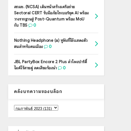
สกมช. (NCSA) เดินหน้าสร้างเครือข่าย
Sectoral CERT รับมือภัยไซเบอร์ยุค AI พร้อม
วางรากฐานสู่ Post-Quantum พร้อม MoU
กับ TBS
0
Nothing Headphone (a) หูฟังที่ใช้แสดงตัว
ตนสำหรับคนเมือง
0
JBL PartyBox Encore 2 Plus ลำโพงปาร์ตี้
ไมค์ไร้สายคู่ ลดเสียงร้องนำ
0
คลังบทความของบล็อก