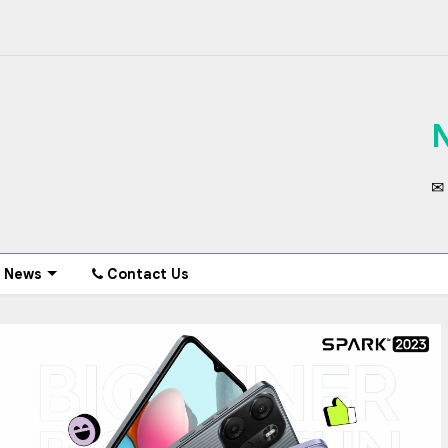
✉ 
News
Contact Us