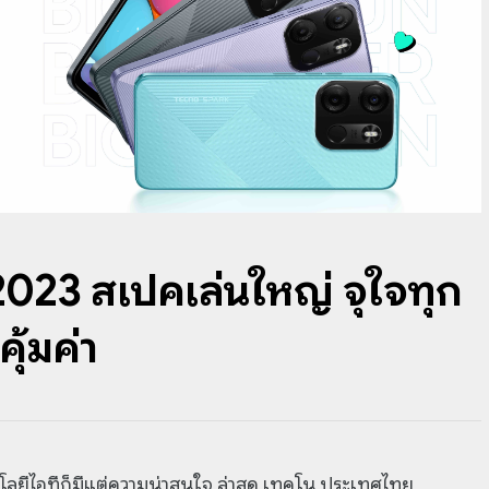
3 สเปคเล่นใหญ่ จุใจทุก
ุ้มค่า
โนโลยีไอทีก็มีแต่ความน่าสนใจ ล่าสุด เทคโน ประเทศไทย