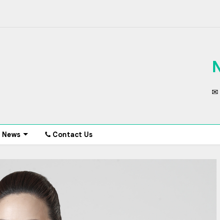
✉ 
News
Contact Us