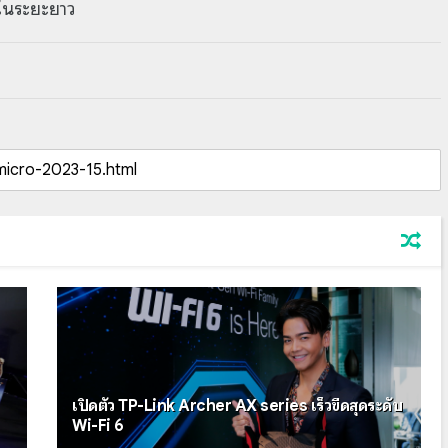
งในระยะยาว
เปิดตัว TP-Link Archer AX series เร็วขีดสุดระดับ
Wi-Fi 6