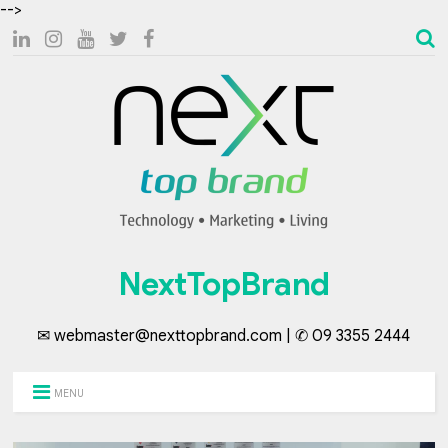
-->
NextTopBrand
✉ webmaster@nexttopbrand.com | ✆ 09 3355 2444
MENU