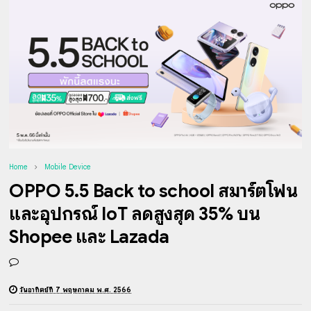
Home
Mobile Device
OPPO 5.5 Back to school สมาร์ตโฟน
และอุปกรณ์ IoT ลดสูงสุด 35% บน
Shopee และ Lazada
วันอาทิตย์ที่ 7 พฤษภาคม พ.ศ. 2566