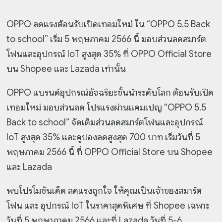
OPPO ลดแรงต้อนรับเปิดเทอมใหม่ ใน “OPPO 5.5 Back
to school”
เริ่ม 5 พฤษภาคม 2566 นี้ มอบส่วนลดสมาร์ต
โฟนและอุปกรณ์ IoT สูงสุด 35%
ที่ OPPO Official Store
บน Shopee และ Lazada เท่านั้น
OPPO แบรนด์อุปกรณ์อัจฉริยะชั้นนำระดับโลก ต้อนรับเปิด
เทอมใหม่ มอบส่วนลด โปรแรงผ่านแคมเปญ “OPPO 5.5
Back to school” จัดเต็มส่วนลดสมาร์ตโฟนและอุปกรณ์
IoT สูงสุด 35% และคูปองลดสูงสุด 700 บาท เริ่มวันที่ 5
พฤษภาคม 2566 นี้ ที่ OPPO Official Store บน Shopee
และ Lazada
พบโปรโมชันเด็ด ลดแรงถูกใจ ให้คุณเป็นเจ้าของสมาร์ต
โฟน และ อุปกรณ์ IoT ในราคาสุดพิเศษ ที่ Shopee เฉพาะ
วันที่ 5 พฤษาภาคม 2566 และที่ Lazada วันที่ 5-6