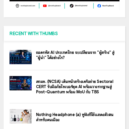
RECENT WITH THUMBS
ถอดรหัส AI ประเทศไทย จะเปลี่ยนจาก "ผู้สร้าง" สู่
"ผู้นำ" ได้อย่างไร?
สกมช. (NCSA) เดินหน้าสร้างเครือข่าย Sectoral
CERT รับมือภัยไซเบอร์ยุค AI พร้อมวางรากฐานสู่
Post-Quantum พร้อม MoU กับ TBS
Nothing Headphone (a) หูฟังที่ใช้แสดงตัวตน
สำหรับคนเมือง