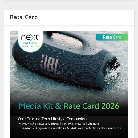
Rate Card