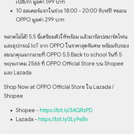
เป้สีเทา มูลค่า 599 บาท
10 ออเดอร์แรกในช่วง 18:00 - 20:00 รับฟรี! หมอน
OPPO มูลค่า 299 บาท
พลาดไม่ได้! 5.5 นี้เตรียมตัวให้พร้อม แล้วมาช้อปสมาร์ตโฟน
และอุปกรณ์ IoT จาก OPPO ในราคาสุดพิเศษ พร้อมรับของ
สมนาคุณมากมายที่ OPPO 5.5 Back to school วันที่ 5
พฤษภาคม 2566 ที่ OPPO Official Store บน Shopee
และ Lazada
Shop Now at OPPO Official Store ใน Lazada /
Shopee
Shopee -
https://bit.ly/3AQRzPD
Lazada -
https://bit.ly/3Ly9eBv