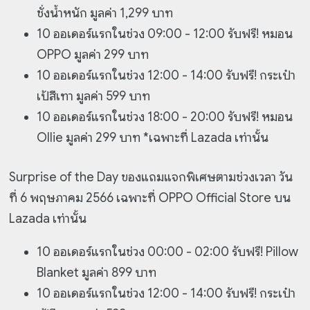
ชั่งน้ำหนัก มูลค่า 1,299 บาท
10 ออเดอร์แรกในช่วง 09:00 - 12:00 รับฟรี! หมอน
OPPO มูลค่า 299 บาท
10 ออเดอร์แรกในช่วง 12:00 - 14:00 รับฟรี! กระเป๋า
เป้สีเทา มูลค่า 599 บาท
10 ออเดอร์แรกในช่วง 18:00 - 20:00 รับฟรี! หมอน
Ollie มูลค่า 299 บาท *เฉพาะที่ Lazada เท่านั้น
Surprise of the Day ของแถมแจกพิเศษตามช่วงเวลา วัน
ที่ 6 พฤษภาคม 2566 เฉพาะที่ OPPO Official Store บน
Lazada เท่านั้น
10 ออเดอร์แรกในช่วง 00:00 - 02:00 รับฟรี! Pillow
Blanket มูลค่า 899 บาท
10 ออเดอร์แรกในช่วง 12:00 - 14:00 รับฟรี! กระเป๋า