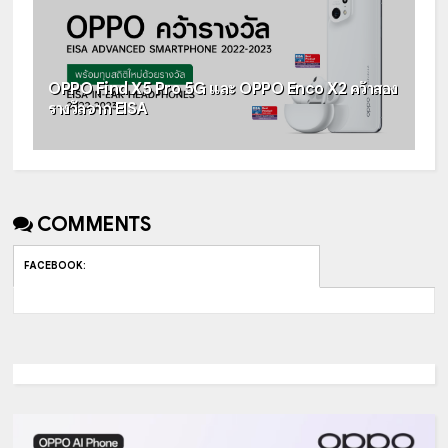
OPPO Find X5 Pro 5G และ OPPO Enco X2 คว้าสอง
รางวัลจาก EISA
COMMENTS
FACEBOOK
: