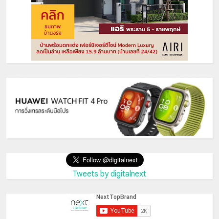
Tweets by digitalnext