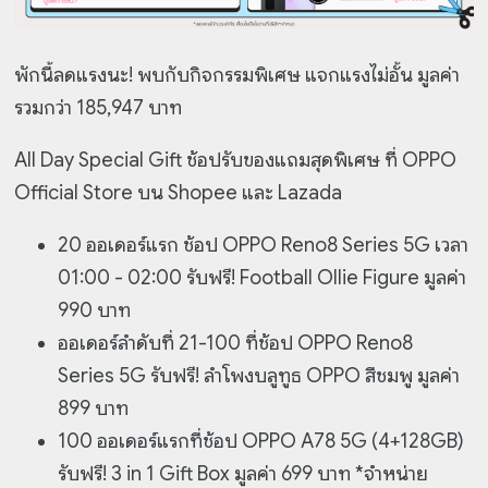
พักนี้ลดแรงนะ! พบกับกิจกรรมพิเศษ แจกแรงไม่อั้น มูลค่า
รวมกว่า 185,947 บาท
All Day Special Gift ช้อปรับของแถมสุดพิเศษ ที่ OPPO
Official Store บน Shopee และ Lazada
20 ออเดอร์แรก ช้อป OPPO Reno8 Series 5G เวลา
01:00 - 02:00 รับฟรี! Football Ollie Figure มูลค่า
990 บาท
ออเดอร์ลำดับที่ 21-100 ที่ช้อป OPPO Reno8
Series 5G รับฟรี! ลำโพงบลูทูธ OPPO สีชมพู มูลค่า
899 บาท
100 ออเดอร์แรกที่ช้อป OPPO A78 5G (4+128GB)
รับฟรี! 3 in 1 Gift Box มูลค่า 699 บาท *จำหน่าย