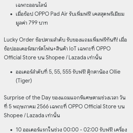
เฉพาะออนไลน์
เมื่อช้อป OPPO Pad Air รับเพิ่มฟรี! เคสสุดพรีเมียม
มูลค่า 799 บาท
Lucky Order ช้อปตามลำดับ รับของแถมเพิ่มฟรีทันที! เมื่อ
ช้อปออเดอร์สมาร์ตโฟน+สินค้า IoT เฉพาะที่ OPPO
Official Store บน Shopee / Lazada เท่านั้น
ออเดอร์ลำดับที่ 5, 55, 555 รับฟรี! ตุ๊กตาน้อง Ollie
(Tiger)
Surprise of the Day ของแถมแจกพิเศษตามช่วงเวลา วัน
ที่ 5 พฤษภาคม 2566 เฉพาะที่ OPPO Official Store บน
Shopee / Lazada เท่านั้น
10 ออเดอร์แรกในช่วง 00:00 - 02:00 รับฟรี! เครื่อง