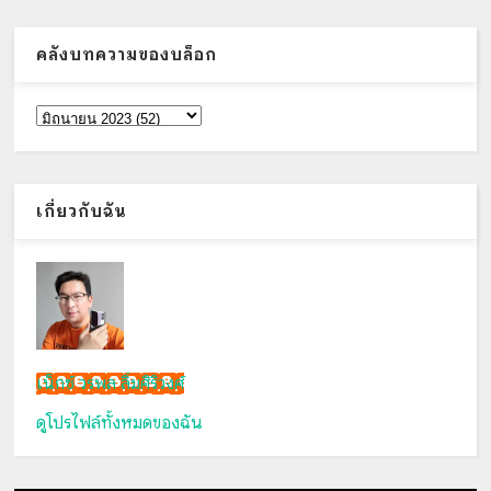
คลังบทความของบล็อก
เกี่ยวกับฉัน
เน็กซ์ วรพล ลิ่มศิริวงศ์
ดูโปรไฟล์ทั้งหมดของฉัน