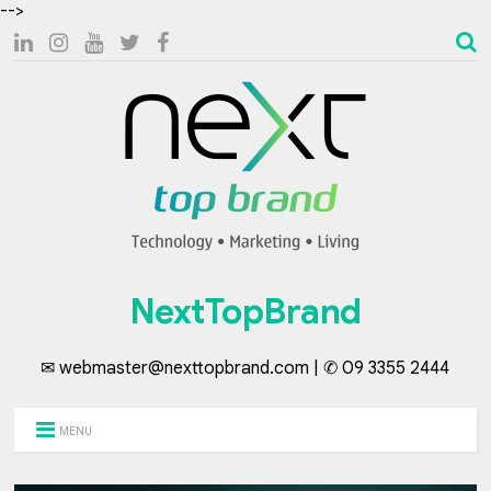
-->
NextTopBrand
✉ webmaster@nexttopbrand.com | ✆ 09 3355 2444
MENU