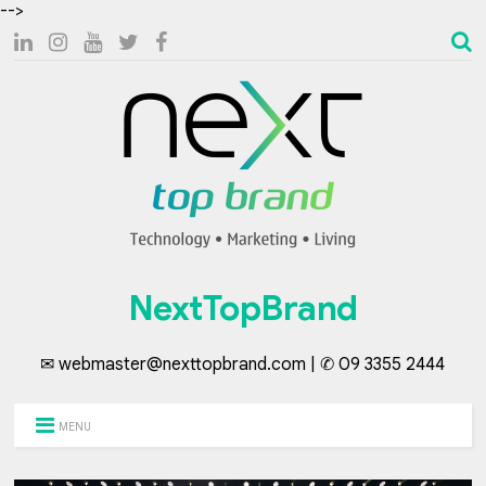
-->
NextTopBrand
✉ webmaster@nexttopbrand.com | ✆ 09 3355 2444
MENU