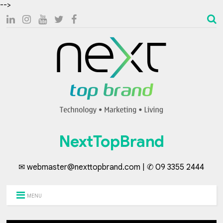
-->
NextTopBrand
✉ webmaster@nexttopbrand.com | ✆ 09 3355 2444
MENU