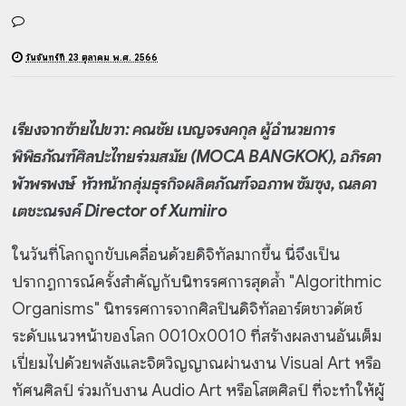
วันจันทร์ที่ 23 ตุลาคม พ.ศ. 2566
เรียงจากซ้ายไปขวา: คณชัย เบญจรงคกุล ผู้อำนวยการ
พิพิธภัณฑ์ศิลปะไทยร่วมสมัย (MOCA BANGKOK),
อภิรดา
พัวพรพงษ์ หัวหน้ากลุ่มธุรกิจผลิตภัณฑ์จอภาพ ซัมซุง, ณลดา
เตชะณรงค์ Director of Xumiiro
ในวันที่โลกถูกขับเคลื่อนด้วยดิจิทัลมากขึ้น นี่จึงเป็น
ปรากฏการณ์ครั้งสำคัญกับนิทรรศการสุดล้ำ "Algorithmic
Organisms" นิทรรศการจากศิลปินดิจิทัลอาร์ตชาวดัตช์
ระดับแนวหน้าของโลก 0010x0010 ที่สร้างผลงานอันเต็ม
เปี่ยมไปด้วยพลังและจิตวิญญาณผ่านงาน Visual Art หรือ
ทัศนศิลป์ ร่วมกับงาน Audio Art หรือโสตศิลป์ ที่จะทำให้ผู้