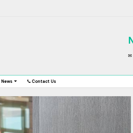
✉ 
News
Contact Us