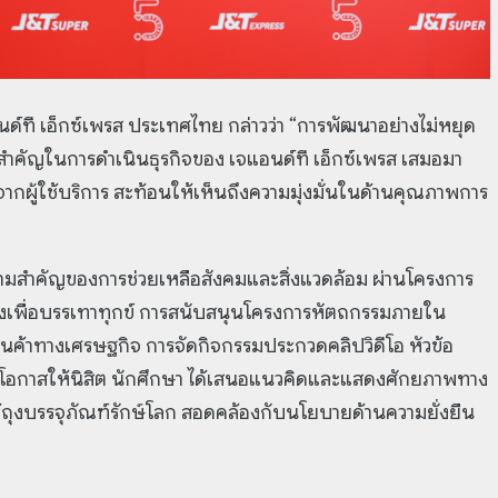
อนด์ที เอ็กซ์เพรส ประเทศไทย กล่าวว่า “การพัฒนาอย่างไม่หยุด
านสำคัญในการดำเนินธุรกิจของ เจแอนด์ที เอ็กซ์เพรส เสมอมา
บจากผู้ใช้บริการ สะท้อนให้เห็นถึงความมุ่งมั่นในด้านคุณภาพการ
วามสำคัญของการช่วยเหลือสังคมและสิ่งแวดล้อม ผ่านโครงการ
งของเพื่อบรรเทาทุกข์ การสนับสนุนโครงการหัตถกรรมภายใน
สินค้าทางเศรษฐกิจ การจัดกิจกรรมประกวดคลิปวิดีโอ หัวข้อ
ิดโอกาสให้นิสิต นักศึกษา ได้เสนอแนวคิดและแสดงศักยภาพทาง
ช้ถุงบรรจุภัณฑ์รักษ์โลก สอดคล้องกับนโยบายด้านความยั่งยืน