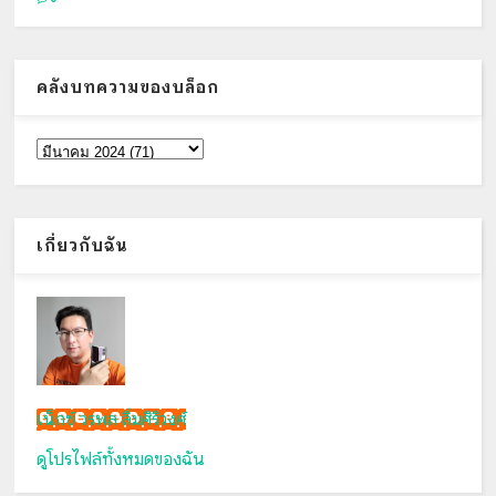
คลังบทความของบล็อก
เกี่ยวกับฉัน
เน็กซ์ วรพล ลิ่มศิริวงศ์
ดูโปรไฟล์ทั้งหมดของฉัน