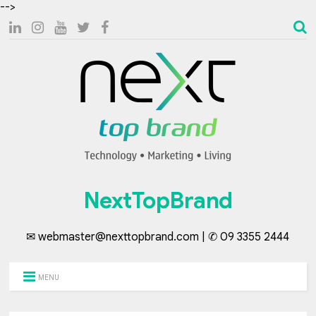
-->
NextTopBrand
✉ webmaster@nexttopbrand.com | ✆ 09 3355 2444
MENU