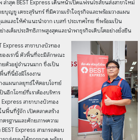
ธิภาพ ล่าสุด BEST Express เดินหน้าเปิดแฟรนไซส์ขนส่งสาขาใหม่
บุญชู เตชะสุรินทร์ ที่มีความเข้าใจธุรกิจและพร้อมวางแผน
รดูแลและให้คำแนะนำจาก เบสท์ ประเทศไทย ที่พร้อมเป็น
อย่างเต็มประสิทธิภาพสูงสุดและนำพาธุรกิจเติบโตอย่างยั่งยืน
EST Express สาขาบางบัวทอง
งเรานี้ ตัวพื้นที่จะมีลักษณะ
ายตัวอยู่จำนวนมาก ซึ่งเป็น
้นที่นี้ยังมีโรงงาน
วางแผนกลยุทธ์ให้ตอบโจทย์
เป็นอีกโจทย์ที่เราต้องบริหาร
ST Express สาขาบางบัวทอง
ื้นที่รู้จัก เปิดตลาดสร้าง
 ด้วยมาตรฐานและศักยภาพความ
ของ BEST Express สามารถตอบ
มารถส่งของได้ทุกขนาด พร้อม