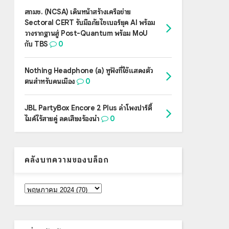
สกมช. (NCSA) เดินหน้าสร้างเครือข่าย
Sectoral CERT รับมือภัยไซเบอร์ยุค AI พร้อม
วางรากฐานสู่ Post-Quantum พร้อม MoU
กับ TBS
0
Nothing Headphone (a) หูฟังที่ใช้แสดงตัว
ตนสำหรับคนเมือง
0
JBL PartyBox Encore 2 Plus ลำโพงปาร์ตี้
ไมค์ไร้สายคู่ ลดเสียงร้องนำ
0
คลังบทความของบล็อก