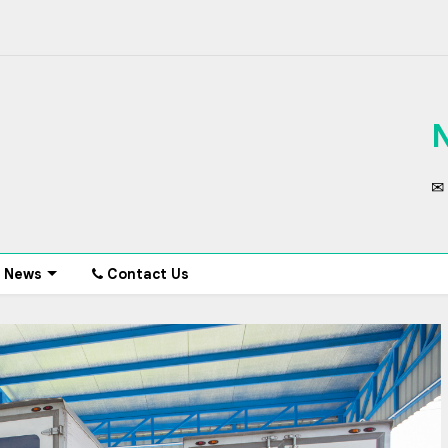
✉ 
News
Contact Us