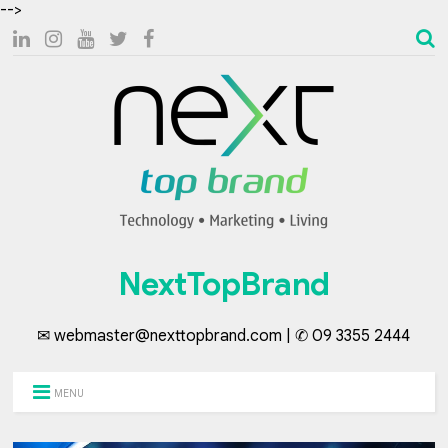
-->
NextTopBrand
✉ webmaster@nexttopbrand.com | ✆ 09 3355 2444
MENU