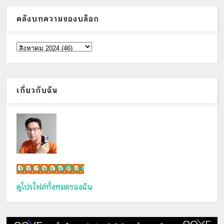
คลังบทความของบล็อก
เกี่ยวกับฉัน
เน็กซ์ วรพล ลิ่มศิริวงศ์
ดูโปรไฟล์ทั้งหมดของฉัน