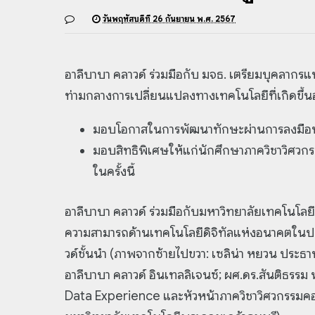
วันพฤหัสบดีที่ 26 กันยายน พ.ศ. 2567
อาลีบาบา คลาวด์ ร่วมมือกับ มจธ. เตรียมบุคลาก
ท่ามกลางการเปลี่ยนแปลงทางเทคโนโลยีที่เกิดขึ้นอ
มอบโอกาสในการพัฒนาทักษะผ่านการลงมือปฏิ
มอบสิทธิพิเศษให้แก่นักศึกษาภาควิชาวิศวกร
ในครั้งนี้
อาลีบาบา คลาวด์ ร่วมมือกับมหาวิทยาลัยเทคโนโลยีพ
ความสามารถด้านเทคโนโลยีดิจิทัลแห่งอนาคตในป
วด์ชั้นนำ (ภาพจากซ้ายไปขวา: เซลิน่า หยวน ประธ
อาลีบาบา คลาวด์ อินเทลลิเจนซ์; ผศ.ดร.สันติธรรม
Data Experience และหัวหน้าภาควิชาวิศวกรรมคอ