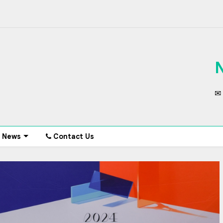
✉ 
News
Contact Us