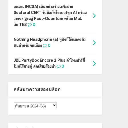
สกมช. (NCSA) เดินหน้าสร้างเครือข่าย
Sectoral CERT รับมือภัยไซเบอร์ยุค AI พร้อม
วางรากฐานสู่ Post-Quantum พร้อม MoU
กับ TBS
0
Nothing Headphone (a) หูฟังที่ใช้แสดงตัว
ตนสำหรับคนเมือง
0
JBL PartyBox Encore 2 Plus ลำโพงปาร์ตี้
ไมค์ไร้สายคู่ ลดเสียงร้องนำ
0
คลังบทความของบล็อก