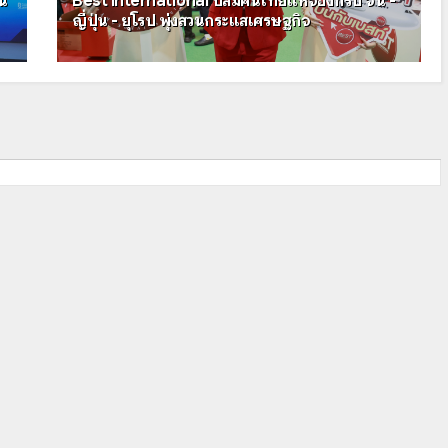
้
Best International ปลื้มคนไทยแห่จองทริป จีน -
ญี่ปุ่น - ยุโรป พุ่งสวนกระแสเศรษฐกิจ