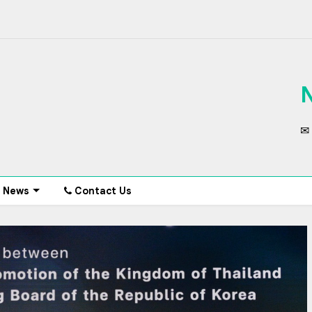
✉ 
News
Contact Us