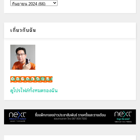
เกี่ยวกับฉัน
เน็กซ์ วรพล ลิ่มศิริวงศ์
ดูโปรไฟล์ทั้งหมดของฉัน