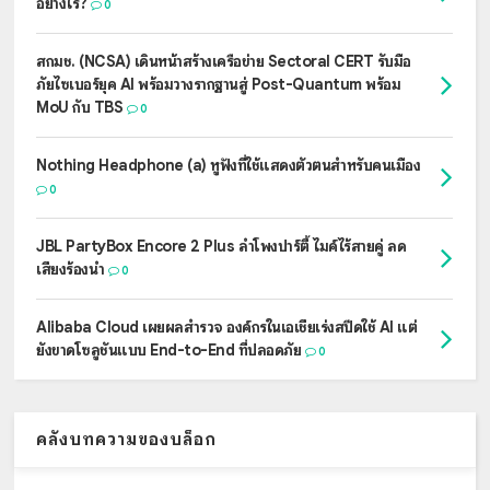
อย่างไร?
0
สกมช. (NCSA) เดินหน้าสร้างเครือข่าย Sectoral CERT รับมือ
ภัยไซเบอร์ยุค AI พร้อมวางรากฐานสู่ Post-Quantum พร้อม
MoU กับ TBS
0
Nothing Headphone (a) หูฟังที่ใช้แสดงตัวตนสำหรับคนเมือง
0
JBL PartyBox Encore 2 Plus ลำโพงปาร์ตี้ ไมค์ไร้สายคู่ ลด
เสียงร้องนำ
0
Alibaba Cloud เผยผลสำรวจ องค์กรในเอเชียเร่งสปีดใช้ AI แต่
ยังขาดโซลูชันแบบ End-to-End ที่ปลอดภัย
0
คลังบทความของบล็อก