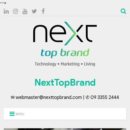
-->
NextTopBrand
✉ webmaster@nexttopbrand.com | ✆ 09 3355 2444
MENU