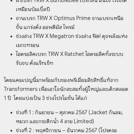
ผ้าเบรก TRW X Bumblebee เบรกสั้น มั่นใจ ไว้ใจได้
เหมือนบัมเบิ้ลบี
จานเบรก TRW X Optimus Prime จานเบรกเหนือ
ชั้น แกร่งดั่ง ออพติมัส ไพรม์
ช่วงล่าง TRW X Megatron ช่วงล่าง ฟิต! ดุจพลังแห่ง
เมกะทรอน
ไฮดรอลิคเบรก TRW X Ratchet ไฮดรอลิคทั้งระบบ
รับจบ ดั่งแร็ทเช็ท
โดยแคมเปญนี้มาพร้อมกับของพรีเมี่ยมลิขสิทธิ์แท้จาก
Transformers เพื่อเอาใจนักสะสมทั้งผู้ใหญ่และเด็กตลอด
1 ปี โดยแบ่งเป็น 3 ช่วงโปรโมชั่น ได้แก่
ช่วงที่ 1 : กันยายน – ตุลาคม 2567 (Jacket กันลม,
หมวก และกระติกน้ำ 4 ลาย Limited)
ช่วงที่ 2 : พฤศจิกายน – ธันวาคม 2567 (โปรดรอ