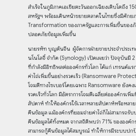
สำเร็จในภูมิภาคเอเชียตะวันออกเฉียงเติบโตถึง 1
สหรัฐฯ พร้อมเดินหน้าขยายตลาดในไทยซึ่งมีศักยภ
Transformation ของภาครัฐและการเพิ่มขึ้นของภั
ปลอดภัยข้อมูลเพิ่มขึ้น
นายรหัท บุญตันจีน ผู้จัดการฝ่ายขายประจำประเทศ
นโนโลจี้ จำกัด (Synology) เปิดเผยว่า ปัจจุบันมี 
ที่กำลังมีอิทธิพลต่อองค์กรทั่วโลก ได้แก่ เทรนด์แร
ค่าไถ่เพิ่มขึ้นอย่างรวดเร็ว (Ransomware Prote
โจมตีทางไซเบอร์โดยเฉพาะ Ransomware ยังคงเพิ
รวดเร็วทั่วโลก มีอัตราการโจมตีเฉลี่ยต่อองค์กรเพิ่ม
สัปดาห์ ทำให้องค์กรใช้เวลาหลายสัปดาห์หรือหลาย
คืนข้อมูล แม้องค์กรที่ยอมจ่ายค่าไถ่ก็ไม่สามารถรับ
คืนข้อมูลได้ทั้งหมด จากสถิติพบว่า 71% ขององค์กรท
สามารถกู้คืนข้อมูลได้สมบูรณ์ ทำให้การมีระบบปกป