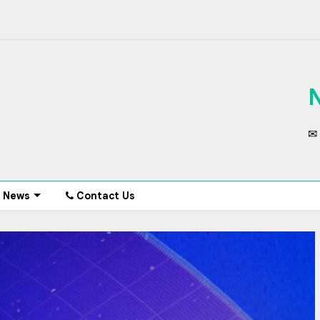
✉ 
News
Contact Us