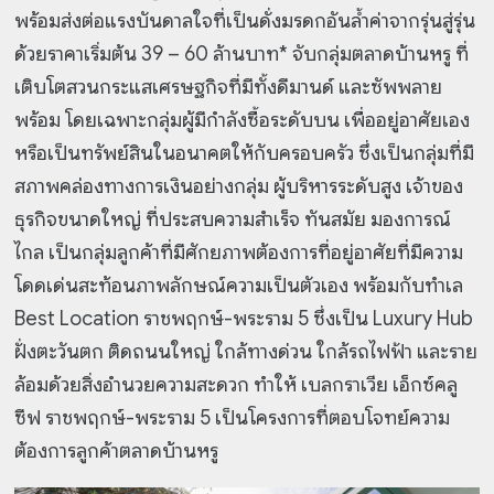
พร้อมส่งต่อแรงบันดาลใจที่เป็นดั่งมรดกอันล้ำค่าจากรุ่นสู่รุ่น
ด้วยราคาเริ่มต้น 39 – 60 ล้านบาท*
จับกลุ่มตลาดบ้านหรู ที่
เติบโตสวนกระแสเศรษฐกิจที่มีทั้งดีมานด์ และซัพพลาย
พร้อม โดยเฉพาะกลุ่มผู้มีกำลังซื้อระดับบน เพื่ออยู่อาศัยเอง
หรือเป็นทรัพย์สินในอนาคตให้กับครอบครัว ซึ่งเป็นกลุ่มที่มี
สภาพคล่องทางการเงินอย่างกลุ่ม ผู้บริหารระดับสูง เจ้าของ
ธุรกิจขนาดใหญ่ ที่ประสบความสำเร็จ ทันสมัย มองการณ์
ไกล เป็นกลุ่มลูกค้าที่มีศักยภาพต้องการที่อยู่อาศัยที่มีความ
โดดเด่นสะท้อนภาพลักษณ์ความเป็นตัวเอง พร้อมกับทำเล
Best Location ราชพฤกษ์-พระราม 5 ซึ่งเป็น Luxury Hub
ฝั่งตะวันตก
ติดถนนใหญ่ ใกล้ทางด่วน ใกล้รถไฟฟ้า และราย
ล้อมด้วยสิ่งอำนวยความสะดวก ทำให้ เบลกราเวีย เอ็กซ์คลู
ซีฟ ราชพฤกษ์-พระราม 5 เป็นโครงการที่ตอบโจทย์ความ
ต้องการลูกค้าตลาดบ้านหรู