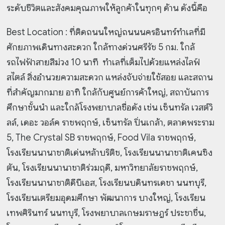
ระดับชีวิตและสังคมคุณภาพให้ลูกค้าในทุกๆ ด้าน ดังนี้คือ
Best Location : ที่ติดถนนใหญ่ถนนนครอินทร์ทำเลที่มี
ศักยภาพเดินทางสะดวก ใกล้ทางด่วนศรีรัช 5 กม. ใกล้
รถไฟฟ้าสายสีม่วง 10 นาที ทำเลที่เต็มไปด้วยแหล่งไลฟ์
สไตล์ สิ่งอำนวยความสะดวก แหล่งจับจ่ายใช้สอย และสถาน
ที่สำคัญมากมาย อาทิ ใกล้กับศูนย์การค้าใหญ่, สถาบันการ
ศึกษาชั้นนำ และใกล้โรงพยาบาลชื่อดัง เช่น เซ็นทรัล เวสต์วิ
ลล์, เดอะ วอล์ค ราชพฤกษ์, เซ็นทรัล ปิ่นเกล้า, ตลาดพระราม
5, The Crystal SB ราชพฤกษ์, Food Vila ราชพฤกษ์,
โรงเรียนนานาชาติเด่นหล้าบริติช, โรงเรียนนานาชาติเคนซิง
ตัน, โรงเรียนนานาชาติร่วมฤดี, มหาวิทยาลัยราชพฤกษ์,
โรงเรียนนานาชาติดีบีเอส, โรงเรียนบดินทรเดชา นนทบุรี,
โรงเรียนเตรียมอุดมศึกษา พัฒนาการ บางใหญ่, โรงเรียน
เทพศิรินทร์ นนทบุรี, โรงพยาบาลเกษมราษฎร์ ประชาชื่น,