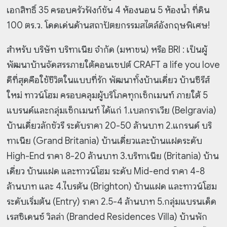
เอกสิทธิ์ 35 ครอบครัวฟังก์ชัน
4 ห้องนอน 5 ห้องน้ำ ที่ดิน
100 ตร.ว. โดดเด่นด้านสถาปัตยกรรมสไตล์อังกฤษพิเศษ!
สำหรับ บริษัท บริทาเนีย จำกัด (มหาชน) หรือ BRI : เป็นผู้
พัฒนาบ้านจัดสรรภายใต้คอนเซปต์ CRAFT a life you love
ดีที่สุดคือใช้ชีวิตในแบบที่รัก พัฒนาทั้งบ้านเดี่ยว บ้านซีรีส์
ใหม่ ทาวน์โฮม ครอบคลุมผู้บริโภคทุกเซ็กเมนท์ ภายใต้ 5
แบรนด์และกลุ่มเซ็กเมนท์ ได้แก่ 1.เบลกราเวีย (Belgravia)
บ้านเดี่ยวลักชัวรี ระดับราคา 20-50 ล้านบาท 2.แกรนด์ บริ
ทาเนีย (Grand Britania) บ้านเดี่ยวและบ้านแฝดระดับ
High-End ราคา 8-20 ล้านบาท 3.บริทาเนีย (Britania) บ้าน
เดี่ยว บ้านแฝด และทาวน์โฮม ระดับ Mid-end ราคา 4-8
ล้านบาท และ 4.ไบรตัน (Brighton) บ้านแฝด และทาวน์โฮม
ระดับเริ่มต้น (Entry) ราคา 2.5-4 ล้านบาท 5.กลุ่มแบรนเด็ด
เรสซิเดนซ์ วิลล่า (Branded Residences Villa) บ้านพัก