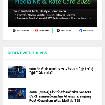
RECENT WITH THUMBS
ถอดรหัส AI ประเทศไทย จะเปลี่ยนจาก "ผู้สร้าง" สู่
"ผู้นำ" ได้อย่างไร?
สกมช. (NCSA) เดินหน้าสร้างเครือข่าย Sectoral
CERT รับมือภัยไซเบอร์ยุค AI พร้อมวางรากฐานสู่
Post-Quantum พร้อม MoU กับ TBS