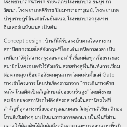
โรงพยาบาลศรีสวรรค์ ราชพฤกษ์โรงพยาบาล ธนบุรี ทวี
วัฒนา, โรงพยาบาลศิริราช ปิยมหาราชการุณย์, โรงพยาบาล
บำรุงราษฎร์ อินเตอร์เนชั่นแนล, โรงพยาบาลกรุงเทพ
อินเตอร์เนชั่นแนล เป็นต้น
Concept design : บ้านที่ได้รับแรงบันดาลใจจากงาน
สถาปัตยกรรมสไตล์อังกฤษที่โดดเด่นเหนือกาลเวลา เป็น
เหมือน ‘จัตุรัสแห่งกรุงลอนดอน’ ที่เชื่อมต่อทุกเรื่องราวของ
สมาชิกในครอบครัวไว้ด้วยกัน สรรสร้างสู่พื้นที่แห่งการเชื่อม
ต่อความสุข เชื่อมต่อสังคมคุณภาพ โดดเด่นตั้งแต่ Gate
ทางเข้าโครงการ โดยนำเรื่องราวมาจาก “การเดินทางด้วย
รถไฟ ในอดีตเป็นสัญลักษณ์ของชนชั้นสูง” โดยดึงราย
ละเอียดของสถานีรถไฟคิงส์ครอส หนึ่งในสถานีรถไฟที่
สำคัญที่สุดแห่งหนึ่งของกรุงลอนดอน วัสดุโทนสีเขียว สีทอง
โทนสีเข้มต่างๆ มาเป็นแนวทางการออกแบบในพื้นที่ส่วน
กลาง ให้ผู้อาศัยได้สัมผัสถึงกลิ่นอาย และการออกแบบพื้นที่