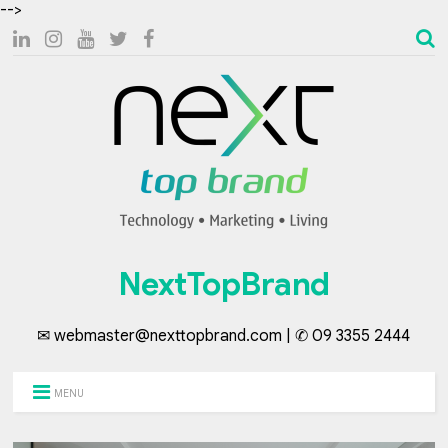
-->
NextTopBrand
✉ webmaster@nexttopbrand.com | ✆ 09 3355 2444
MENU