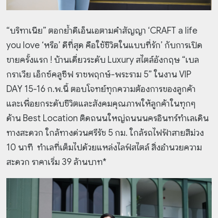
“บริทาเนีย” ตอกย้ำดีเอ็นเอตามคำสัญญา ‘CRAFT a life
you love ‘หรือ’ ดีที่สุด คือใช้ชีวิตในแบบที่รัก’ กับการเปิด
ขายครั้งแรก ! บ้านเดี่ยวระดับ Luxury สไตล์อังกฤษ “เบล
กราเวีย เอ็กซ์คลูซีฟ ราชพฤกษ์-พระราม 5” ในงาน VIP
DAY
15-16 ก.พ.นี้ ตอบโจทย์ทุกความต้องการของลูกค้า
และเพื่อยกระดับชีวิตและสังคมคุณภาพให้ลูกค้าในทุกๆ
ด้าน Best Location ติดถนนใหญ่ถนนนครอินทร์ทำเลเดิน
ทางสะดวก ใกล้ทางด่วนศรีรัช 5 กม. ใกล้รถไฟฟ้าสายสีม่วง
10 นาที ทำเลที่เต็มไปด้วยแหล่งไลฟ์สไตล์ สิ่งอำนวยความ
สะดวก ราคาเริ่ม 39 ล้านบาท*