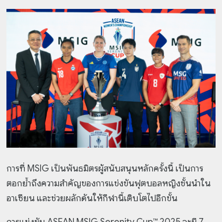
การที่ MSIG เป็นพันธมิตรผู้สนับสนุนหลักครั้งนี้ เป็นการ
ตอกย้ำถึงความสำคัญของการแข่งขันฟุตบอลหญิงชั้นนำใน
อาเซียน และช่วยผลักดันให้กีฬานี้เติบโตไปอีกขั้น