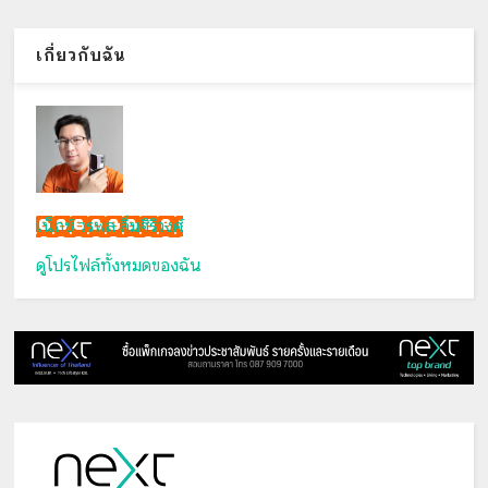
เกี่ยวกับฉัน
เน็กซ์ วรพล ลิ่มศิริวงศ์
ดูโปรไฟล์ทั้งหมดของฉัน