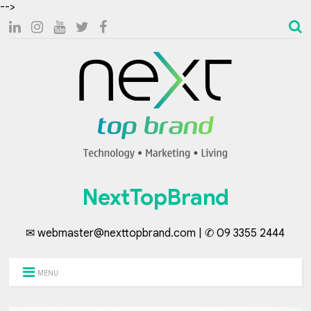
-->
NextTopBrand
✉ webmaster@nexttopbrand.com | ✆ 09 3355 2444
MENU