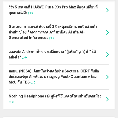
รีวิว 5 เหตุผลที่ HUAWEI Pura 90s Pro Max คือจุดเปลี่ยนที่
คุณคาดไม่ถึง
0
Gartner คาดการณ์ นับจากนี้ 3 ปี เหตุละเมิดความเป็นส่วนตัว
ส่วนใหญ่ จะเกิดจากการคาดเดาที่สรุปโดย AI หรือ AI-
Generated Inferences
0
ถอดรหัส AI ประเทศไทย จะเปลี่ยนจาก "ผู้สร้าง" สู่ "ผู้นำ" ได้
อย่างไร?
0
สกมช. (NCSA) เดินหน้าสร้างเครือข่าย Sectoral CERT รับมือ
ภัยไซเบอร์ยุค AI พร้อมวางรากฐานสู่ Post-Quantum พร้อม
MoU กับ TBS
0
Nothing Headphone (a) หูฟังที่ใช้แสดงตัวตนสำหรับคนเมือง
0