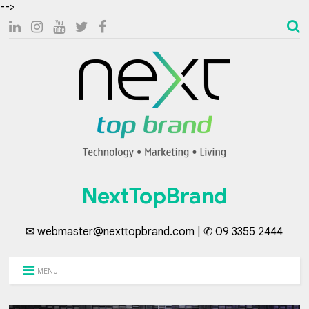
-->
NextTopBrand
✉ webmaster@nexttopbrand.com | ✆ 09 3355 2444
MENU