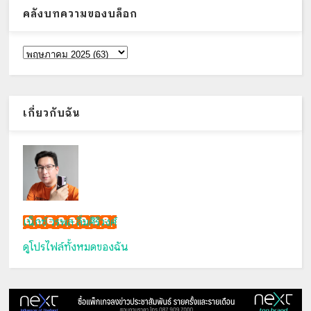
คลังบทความของบล็อก
เกี่ยวกับฉัน
เน็กซ์ วรพล ลิ่มศิริวงศ์
ดูโปรไฟล์ทั้งหมดของฉัน