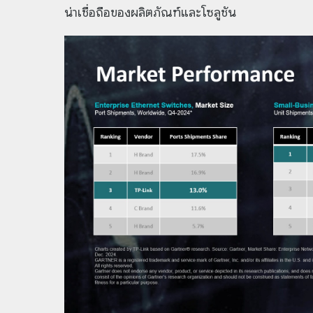
น่าเชื่อถือของผลิตภัณฑ์และโซลูชัน