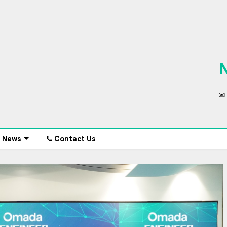
✉ 
News
Contact Us