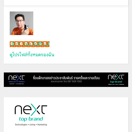
เน็กซ์ วรพล ลิ่มศิริวงศ์
ดูโปรไฟล์ทั้งหมดของฉัน