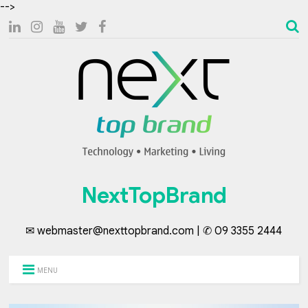
-->
NextTopBrand
✉ webmaster@nexttopbrand.com | ✆ 09 3355 2444
MENU