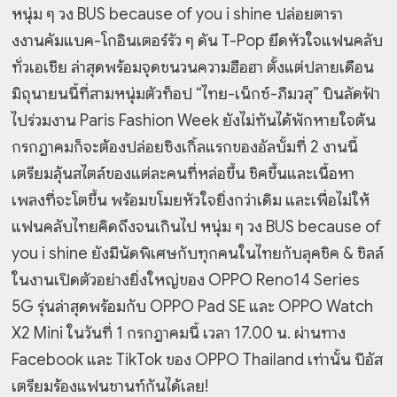
หนุ่ม ๆ วง BUS because of you i shine ปล่อยตารา
งงานคัมแบค-โกอินเตอร์รัว ๆ ดัน T-Pop ยึดหัวใจแฟนคลับ
ทั่วเอเชีย ล่าสุดพร้อมจุดชนวนความฮือฮา ตั้งแต่ปลายเดือน
มิถุนายนนี้ที่สามหนุ่มตัวท็อป “ไทย-เน็กซ์-ภีมวสุ” บินลัดฟ้า
ไปร่วมงาน Paris Fashion Week ยังไม่ทันได้พักหายใจต้น
กรกฎาคมก็จะต้องปล่อยซิงเกิ้ลแรกของอัลบั้มที่ 2 งานนี้
เตรียมลุ้นสไตล์ของแต่ละคนที่หล่อขึ้น ชิคขึ้นและเนื้อหา
เพลงที่จะโตขึ้น พร้อมขโมยหัวใจยิ่งกว่าเดิม และเพื่อไม่ให้
แฟนคลับไทยคิดถึงจนเกินไป หนุ่ม ๆ วง BUS because of
you i shine ยังมีนัดพิเศษกับทุกคนในไทยกับลุคชิค & ชิลล์
ในงานเปิดตัวอย่างยิ่งใหญ่ของ OPPO Reno14 Series
5G รุ่นล่าสุดพร้อมกับ OPPO Pad SE และ OPPO Watch
X2 Mini ในวันที่ 1 กรกฎาคมนี้ เวลา 17.00 น. ผ่านทาง
Facebook และ TikTok ของ OPPO Thailand เท่านั้น บีอัส
เตรียมร้องแฟนชานท์กันได้เลย!