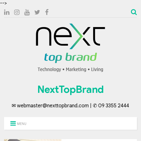
-->
NextTopBrand
✉ webmaster@nexttopbrand.com | ✆ 09 3355 2444
MENU