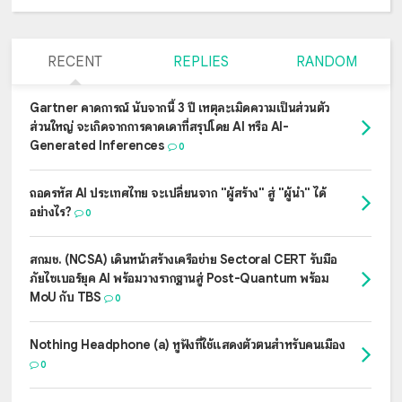
RECENT
REPLIES
RANDOM
Gartner คาดการณ์ นับจากนี้ 3 ปี เหตุละเมิดความเป็นส่วนตัว
ส่วนใหญ่ จะเกิดจากการคาดเดาที่สรุปโดย AI หรือ AI-
Generated Inferences
0
ถอดรหัส AI ประเทศไทย จะเปลี่ยนจาก "ผู้สร้าง" สู่ "ผู้นำ" ได้
อย่างไร?
0
สกมช. (NCSA) เดินหน้าสร้างเครือข่าย Sectoral CERT รับมือ
ภัยไซเบอร์ยุค AI พร้อมวางรากฐานสู่ Post-Quantum พร้อม
MoU กับ TBS
0
Nothing Headphone (a) หูฟังที่ใช้แสดงตัวตนสำหรับคนเมือง
0