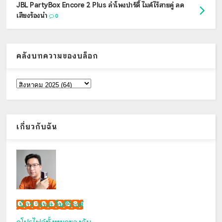
JBL PartyBox Encore 2 Plus ลำโพงปาร์ตี้ ไมค์ไร้สายคู่ ลด
เสียงร้องนำ
0
คลังบทความของบล็อก
เกี่ยวกับฉัน
เน็กซ์ วรพล ลิ่มศิริวงศ์