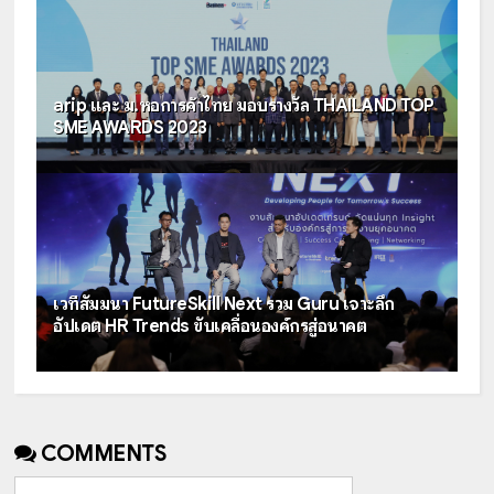
arip และ ม.หอการค้าไทย มอบรางวัล THAILAND TOP
SME AWARDS 2023
เวทีสัมมนา FutureSkill Next รวม Guru เจาะลึก
อัปเดต HR Trends ขับเคลื่อนองค์กรสู่อนาคต
COMMENTS