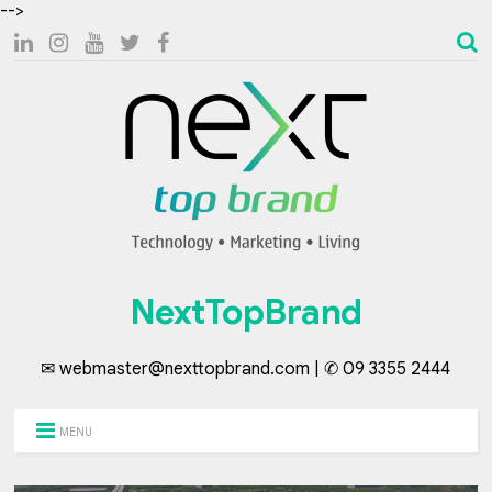
-->
NextTopBrand
✉ webmaster@nexttopbrand.com | ✆ 09 3355 2444
MENU