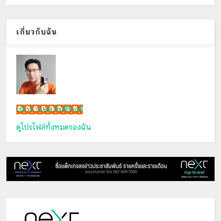
เกี่ยวกับฉัน
เน็กซ์ วรพล ลิ่มศิริวงศ์
ดูโปรไฟล์ทั้งหมดของฉัน