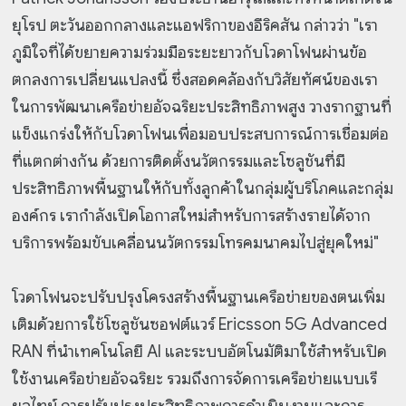
ยุโรป ตะวันออกกลางและแอฟริกาของอีริคสัน กล่าวว่า "เรา
ภูมิใจที่ได้ขยายความร่วมมือระยะยาวกับโวดาโฟนผ่านข้อ
ตกลงการเปลี่ยนแปลงนี้ ซึ่งสอดคล้องกับวิสัยทัศน์ของเรา
ในการพัฒนาเครือข่ายอัจฉริยะประสิทธิภาพสูง วางรากฐานที่
แข็งแกร่งให้กับโวดาโฟนเพื่อมอบประสบการณ์การเชื่อมต่อ
ที่แตกต่างกัน ด้วยการติดตั้งนวัตกรรมและโซลูชันที่มี
ประสิทธิภาพพื้นฐานให้กับทั้งลูกค้าในกลุ่มผู้บริโภคและกลุ่ม
องค์กร เรากำลังเปิดโอกาสใหม่สำหรับการสร้างรายได้จาก
บริการพร้อมขับเคลื่อนนวัตกรรมโทรคมนาคมไปสู่ยุคใหม่"
โวดาโฟนจะปรับปรุงโครงสร้างพื้นฐานเครือข่ายของตนเพิ่ม
เติมด้วยการใช้โซลูชันซอฟต์แวร์ Ericsson 5G Advanced
RAN ที่นำเทคโนโลยี AI และระบบอัตโนมัติมาใช้สำหรับเปิด
ใช้งานเครือข่ายอัจฉริยะ รวมถึงการจัดการเครือข่ายแบบเรี
ยลไทม์ การปรับปรุงประสิทธิภาพการดำเนินงานและการ