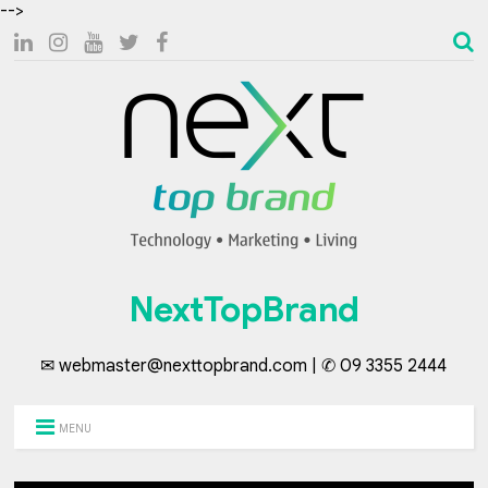
-->
NextTopBrand
✉ webmaster@nexttopbrand.com | ✆ 09 3355 2444
MENU