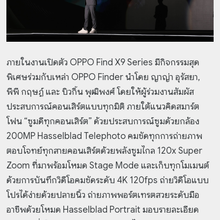
ภายในงานเปิดตัว OPPO Find X9 Series มีกิจกรรมสุด
พิเศษร่วมกับเหล่า OPPO Finder นำโดย ญาญ่า อุรัสยา,
พีพี กฤษฏ์ และ บิวกิ้น พุฒิพงศ์ โดยให้ผู้ร่วมงานสัมผัส
ประสบการณ์คอนเสิร์ตแบบทุกมิติ ภายใต้แนวคิดสมาร์ต
โฟน “ซูมดีทุกคอนเสิร์ต” ด้วยประสบการณ์ซูมด้วยกล้อง
200MP Hasselblad Telephoto คมชัดทุกการถ่ายภาพ
ตอบโจทย์ทุกสายคอนเสิร์ตด้วยพลังซูมไกล 120x Super
Zoom ที่มาพร้อมโหมด Stage Mode และเก็บทุกโมเมนต์
ด้วยการบันทึกวิดีโอคมชัดระดับ 4K 120fps ถ่ายวิดีโอแบบ
โปรได้ง่ายด้วยปลายนิ้ว ถ่ายภาพพอร์ตเทรตสวยระดับมือ
อาชีพด้วยโหมด Hasselblad Portrait มอบรายละเอียด