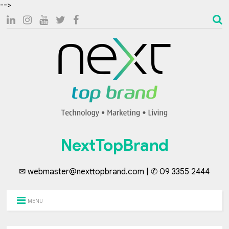
-->
NextTopBrand
✉ webmaster@nexttopbrand.com | ✆ 09 3355 2444
MENU