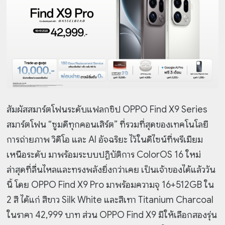
สัมผัสสมาร์ตโฟนระดับแฟลกชิป OPPO Find X9 Series
สมาร์ตโฟน “ซูมดีทุกคอนเสิร์ต” ที่รวมที่สุดของเทคโนโลยี
การถ่ายภาพ วิดีโอ และ AI อัจฉริยะ ไว้ในดีไซน์ที่พรีเมียม
เหนือระดับ มาพร้อมระบบปฏิบัติการ ColorOS 16 ใหม่
ล่าสุดที่ลื่นไหลและทรงพลังยิ่งกว่าเคย เป็นเจ้าของได้แล้ววัน
นี้ โดย OPPO Find X9 Pro มาพร้อมความจุ 16+512GB ใน
2 สี ได้แก่ สีขาว Silk White และสีเทา Titanium Charcoal
ในราคา 42,999 บาท ส่วน OPPO Find X9 มีให้เลือกสองรุ่น