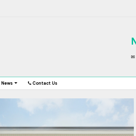
✉ 
News
Contact Us