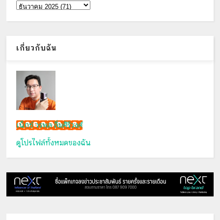
เกี่ยวกับฉัน
เน็กซ์ วรพล ลิ่มศิริวงศ์
ดูโปรไฟล์ทั้งหมดของฉัน