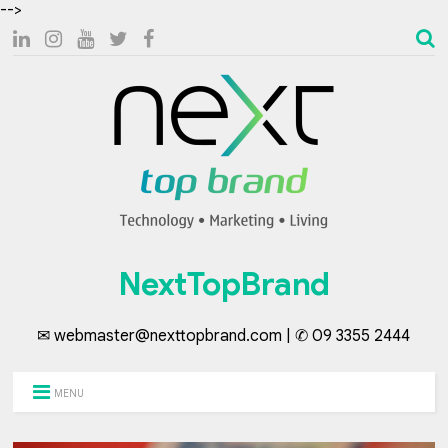
-->
NextTopBrand
✉ webmaster@nexttopbrand.com | ✆ 09 3355 2444
MENU