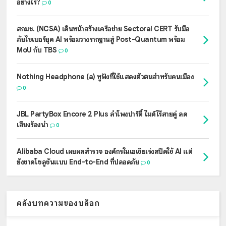
อย่างไร?
0
สกมช. (NCSA) เดินหน้าสร้างเครือข่าย Sectoral CERT รับมือ
ภัยไซเบอร์ยุค AI พร้อมวางรากฐานสู่ Post-Quantum พร้อม
MoU กับ TBS
0
Nothing Headphone (a) หูฟังที่ใช้แสดงตัวตนสำหรับคนเมือง
0
JBL PartyBox Encore 2 Plus ลำโพงปาร์ตี้ ไมค์ไร้สายคู่ ลด
เสียงร้องนำ
0
Alibaba Cloud เผยผลสำรวจ องค์กรในเอเชียเร่งสปีดใช้ AI แต่
ยังขาดโซลูชันแบบ End-to-End ที่ปลอดภัย
0
คลังบทความของบล็อก