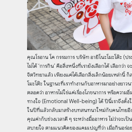
คุณโรอาน โค กรรมการ บริษัท อายิโนะโมะโต๊ะ (ประเ
ไม่ได้ ‘การกิน’ คือสิ่งหนึ่งที่เรายังเลือกได้ เลือกว
จิตวิทยาแล้ว เพียงแค่ได้เลือกสิ่งเล็กน้อยเหล่าน
โมะโต๊ะ ในฐานะที่เราทำงานกับอาหารมาอย่างยาวนานก
ตลอดว่า อาหารไม่ใช่แค่เรื่องโภชนาการ หรือความอิ่มท
ทางใจ (Emotional Well-being) ได้ ปีนี้เราจึงตั้
ในปีที่แล้วกลับมาสร้างบทสนทนาใหม่กับคนไทยอีก
คุณค่ากับช่วงเวลาดี ๆ ระหว่างมื้ออาหาร ไม่ว่าจะเป
สบายใจ ตามแนวคิดของแคมเปญที่ว่า เมื่อกินอร่อ