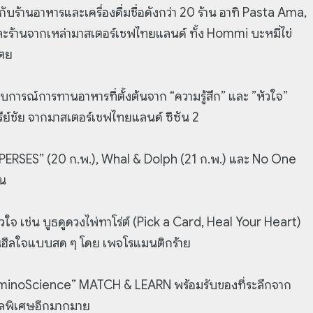
ร้านอาหารและเครื่องดื่มชื่อดังกว่า 20 ร้าน อาทิ Pasta Ama,
้านจากเหล่ามาสเตอร์เชฟไทยแลนด์ ทั้ง Hommi บะหมี่ไข่
ตย
สบการณ์การทานอาหารที่ตั้งต้นจาก “ความรู้สึก” และ ”หัวใจ”
ีย์ชัย จากมาสเตอร์เชฟไทยแลนด์ ซีซัน 2
ง “PERSES” (20 ก.พ.), Whal & Dolph (21 ก.พ.) และ No One
ยน
วใจ เช่น บูธดูดวงไพ่ทาโร่ต์ (Pick a Card, Heal Your Heart)
นฮีลใจแบบสด ๆ โดย เพจโรแมนติกร้าย
“AminoScience” MATCH & LEARN พร้อมรับของที่ระลึกจาก
ัลพิเศษอีกมากมาย