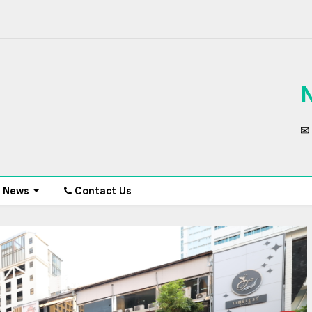
✉ 
News
Contact Us