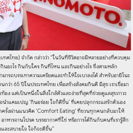
ทศไทย) จำกัด กล่าวว่า “ในวันที่ชีวิตอาจมีหลายอย่างที่ควบคุม
่า จะกินอะไร กินกับใคร กินที่ไหน และกินอย่างไร ซึ่งตามหลัก
ี้ ก็สามารถบรรเทาความเครียดและทำให้ใจเบาลงได้ สำหรับอายิโนะ
ว่า 65 ปีในประเทศไทย เพื่อสร้างสังคมกินดี มีสุข เราเชื่อมา
้อง แต่เป็นหนึ่งในสิ่งใกล้ตัวและง่ายที่สุดที่ช่วยดูแลสุขภาวะ
งใจนำแคมเปญ ‘กินอร่อย ใจก็ดีขึ้น’ ที่เคยปลุกกระแสรักตัวเอง
ครั้งผ่านแนวคิด ‘Comfort Eating’ ที่ชวนทุกคนกลับมาให้
็น อาหารจานโปรด บรรยากาศที่ใช่ หรือการได้กินกับคนที่เรารู้สึก
ยและสบายใจ ใจก็จะดีขึ้น”