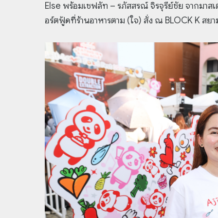
Else พร้อมเชฟลัท – รภัสสรณ์ จิรจุรีย์ชัย จากมา
อร์ตฟู้ดที่ร้านอาหารตาม (ใจ) สั่ง ณ BLOCK K สย