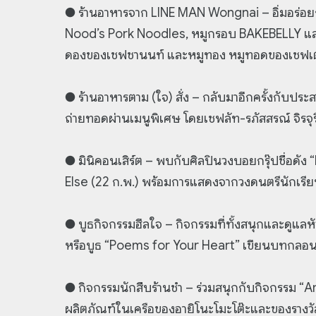
● ร้านอาหารจาก LINE MAN Wongnai – อิ่มอร่อยกับ
Nood’s Pork Noodles, หมูกรอบ BAKEBELLY และร
ดองของเชฟชานนท์ และหมูทอง หมูทอดของเชฟเ
● ร้านอาหารตาม (ใจ) สั่ง – กลับมาอีกครั้งกับประ
ถ่ายทอดผ่านเมนูพิเศษ โดยเชฟลัท-รภัสสรณ์ จิรจุร
● มินิคอนเสิร์ต – พบกับศิลปินวงบอยกรุ๊ปชื่อดั
Else (22 ก.พ.) พร้อมการแสดงจากวงดนตรีนักเรี
● บูธกิจกรรมฮีลใจ – กิจกรรมที่ทั้งสนุกและดูแลหั
หรือบูธ “Poems for Your Heart” เขียนบทกลอ
● กิจกรรมนักสืบร้านชำ – ร่วมสนุกกับกิจกรรม 
ผลิตภัณฑ์ในเครือของอายิโนะโมะโต๊ะและของรางว