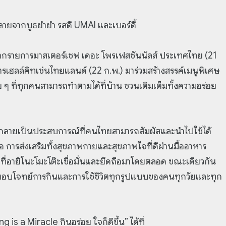
ลายจากบูธยำยำ รสดี UMAI และเบอร์ดี้
 จากรายการมาสเตอร์เชฟ เดอะ โพรเฟสชันนัลส์ ประเทศไทย (21
เฮลล์คิทเช่นไทยแลนด์ (22 ก.พ.) มาร่วมสร้างสรรค์เมนูพิเศษ
ๆ ที่ทุกคนสามารถทำตามได้ที่บ้าน ชวนเติมเต็มทั้งความอร่อย
 ให้กลายเป็นประสบการณ์ที่คนไทยสามารถสัมผัสและนำไปใช้ได้
อ การส่งเสริมทั้งสุขภาพกายและสุขภาพใจที่ดีผ่านมื้ออาหาร
่อายิโนะโมะโต๊ะเชื่อมั่นและยึดถือมาโดยตลอด ขณะเดียวกัน
่อตอบโจทย์การกินและการใช้ชีวิตทุกรูปแบบของคนทุกวัยและทุก
s a Miracle กินอร่อย ใจก็ดีขึ้น” ได้ที่