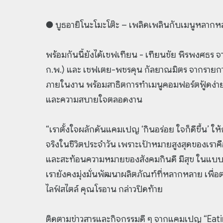
● บูธอายิโนะโมะโต๊ะ – เพลิดเพลินกับเมนูหลากห
พร้อมกันนี้ยังได้เชฟเทียน - เทียนชัย พีรพงศธร
ก.พ.) และ เชฟเตย-พชรคุน กัลยาณมิตร จากรายการ
ภายในงาน พร้อมสาธิตการทำเมนูคอมฟอร์ตฟู้ดง่าย 
และความสบายใจตลอดงาน
“เราตั้งใจผลักดันแคมเปญ ‘กินอร่อย ใจก็ดีขึ้น’
จริงในชีวิตประจำวัน เพราะเป้าหมายสูงสุดของเราคื
และสะท้อนความหมายของสังคมกินดี มีสุข ในแบบที
เรายังคงมุ่งมั่นพัฒนาผลิตภัณฑ์ที่หลากหลาย เพื
ไลฟ์สไตล์ คุณโรอาน กล่าวปิดท้าย
ติดตามข่าวสารและกิจกรรมดี ๆ จากแคมเปญ “Eating i