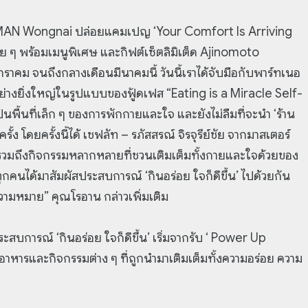
E MAN Wongnai ปล่อยแคมเปญ ‘Your Comfort Is Arriving
ร่อย ๆ พร้อมเมนูพิเศษ และกิฟต์เซ็ตลิมิเต็ด Ajinomoto
คม จนถึงกลางเดือนมีนาคมนี้ วันนี้เราได้จับมือกับพาร์ทเนอ
่างยิ่งใหญ่ในรูปแบบของฟู้ดเฟส “Eating is a Miracle Self-
นพื้นที่เล็ก ๆ ของการพักกายและใจ และยังไม่ลืมที่จะนำ ‘ร้าน
้ง โดยครั้งนี้ได้ เชฟลัท – รภัสสรณ์ จิรจุรีย์ชัย จากมาสเตอร์
 รวมถึงกิจกรรมหลากหลายที่ชวนเติมเต็มทั้งกายและใจด้วยของ
้ทุกคนได้มาสัมผัสประสบการณ์ ‘กินอร่อย ใจก็ดีขึ้น’ ไปด้วยกัน
ีความหมาย” คุณโรอาน กล่าวเพิ่มเติม
ประสบการณ์ ‘กินอร่อย ใจก็ดีขึ้น’ เริ่มจากรับ ‘ Power Up
นอาหารและกิจกรรมต่าง ๆ ที่ถูกนำมาเติมเต็มทั้งความอร่อย ความ