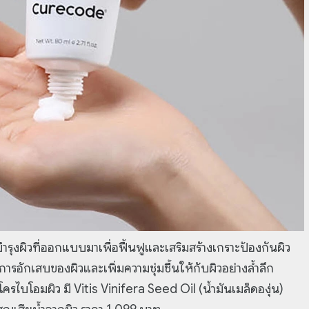
ิวที่ออกแบบมาเพื่อฟื้นฟูและเสริมสร้างเกราะป้องกันผิว
อักเสบของผิวและเพิ่มความชุ่มชื้นให้กับผิวอย่างล้ำลึก
ครไบโอมผิว มี Vitis Vinifera Seed Oil (น้ำมันเมล็ดองุ่น)