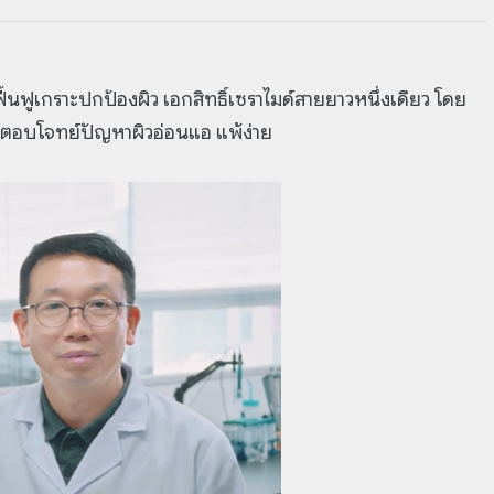
นฟูเกราะปกป้องผิว เอกสิทธิ์เซราไมด์สายยาวหนึ่งเดียว โดย
ด์ ตอบโจทย์ปัญหาผิวอ่อนแอ แพ้ง่าย