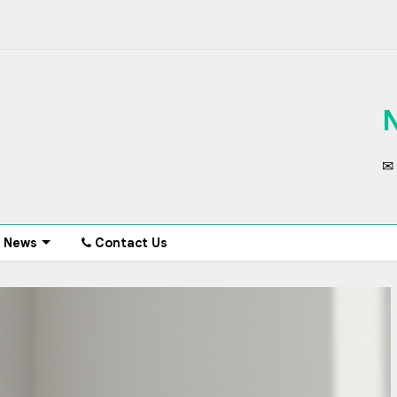
✉ 
News
Contact Us