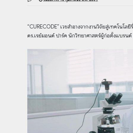
“CURECODE” เวชสำอางจากงานวิจัยสู่เทคโนโลยีฟื้
ดร.เรย์มอนด์ ปาร์ค นักวิทยาศาสตร์ผู้ก่อตั้งแบรน