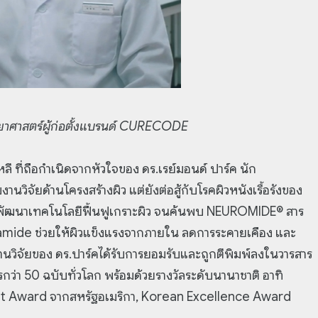
ิทยาศาสตร์ผู้ก่อตั้งแบรนด์ CURECODE
ที่ถือกำเนิดจากหัวใจของ ดร.เรย์มอนด์ ปาร์ค นัก
กับงานวิจัยด้านโครงสร้างผิว แต่ยังต่อสู้กับโรคผิวหนังเรื้อรังของ
ละพัฒนาเทคโนโลยีฟื้นฟูเกราะผิว จนค้นพบ NEUROMIDE® สาร
amide ช่วยให้ผิวแข็งแรงจากภายใน ลดการระคายเคือง และ
งานวิจัยของ ดร.ปาร์คได้รับการยอมรับและถูกตีพิมพ์ลงในวารสาร
ตรกว่า 50 ฉบับทั่วโลก พร้อมด้วยรางวัลระดับนานาชาติ อาทิ
 Award จากสหรัฐอเมริกา, Korean Excellence Award