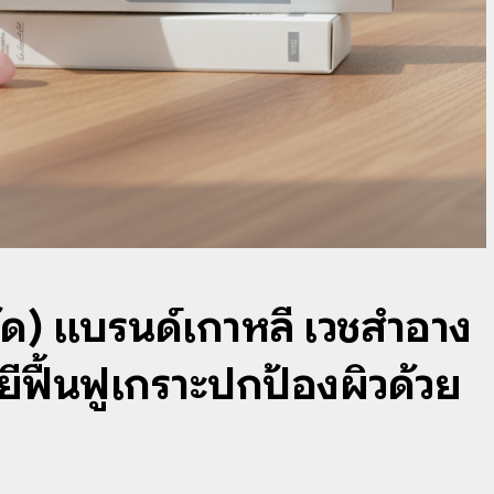
) แบรนด์เกาหลี เวชสำอาง
ยีฟื้นฟูเกราะปกป้องผิวด้วย