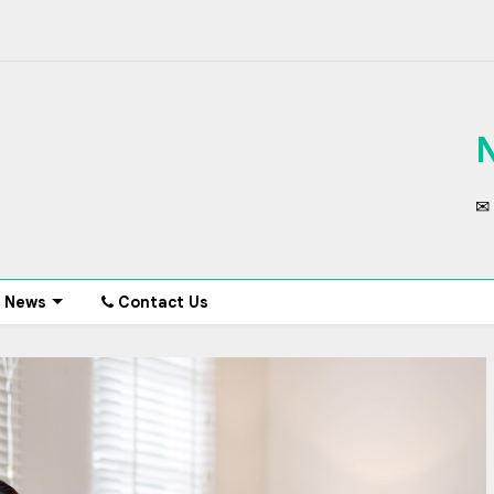
✉ 
News
Contact Us