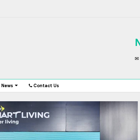
✉ 
News
Contact Us