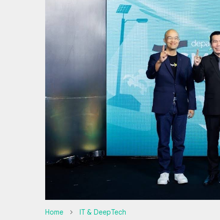
Home
IT & DeepTech