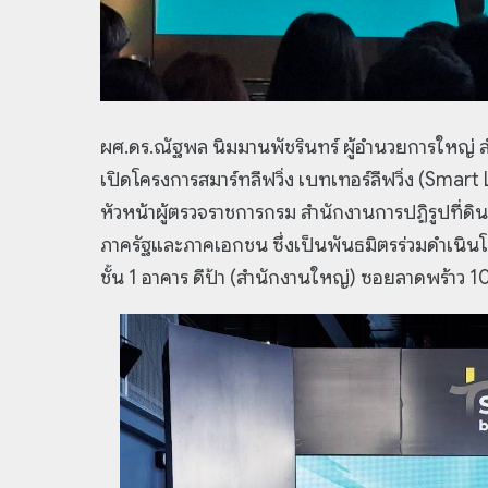
ผศ.ดร.ณัฐพล นิมมานพัชรินทร์ ผู้อำนวยการใหญ่ สำ
เปิดโครงการสมาร์ทลีฟวิ่ง เบทเทอร์ลีฟวิ่ง (Smart 
หัวหน้าผู้ตรวจราชการกรม สำนักงานการปฏิรูปที่ด
ภาครัฐและภาคเอกชน ซึ่งเป็นพันธมิตรร่วมดำเนิ
ชั้น 1 อาคาร ดีป้า (สำนักงานใหญ่) ซอยลาดพร้าว 1