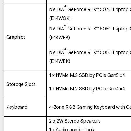
®
NVIDIA
GeForce RTX
™
5070 Laptop
(E14WGK)
®
NVIDIA
GeForce RTX
™
5060 Laptop
Graphics
(E14WFK)
®
NVIDIA
GeForce RTX
™
5050 Laptop
(E14WEK)
1 x NVMe M.2 SSD by PCIe Gen5 x4
Storage Slots
1 x NVMe M.2 SSD by PCIe Gen4 x4
Keyboard
4-Zone RGB Gaming Keyboard with Co
2 x 2W Stereo Speakers
1 x Audio combo jack