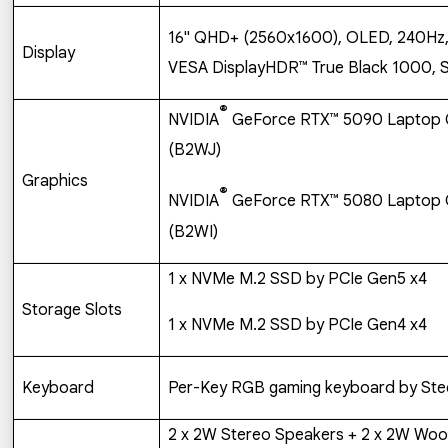
16" QHD+ (2560x1600), OLED, 240Hz,
Display
VESA DisplayHDR™ True Black 1000, S
®
NVIDIA
GeForce RTX
™
5090 Laptop
(
B2WJ)
Graphics
®
NVIDIA
GeForce RTX
™
5080 Laptop
(
B2WI)
1 x NVMe M.2 SSD by PCIe Gen5 x4
Storage Slots
1 x NVMe M.2 SSD by PCIe Gen4 x4
Keyboard
Per-Key RGB gaming keyboard by Steel
2 x 2W
Stereo
Speakers + 2 x 2W Woo