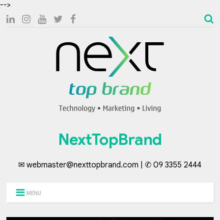
-->
NextTopBrand
✉ webmaster@nexttopbrand.com | ✆ 09 3355 2444
MENU