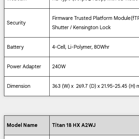
Firmware Trusted Platform Module(f
Security
Shutter / Kensington Lock
Battery
4-Cell, Li-Polymer, 80Whr
Power Adapter
240W
Dimension
363
(W) x
2
69.7
(D) x
21.95-25.45
(H) 
Model Name
Titan 18 HX A2WJ