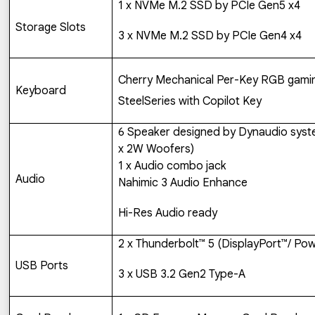
1 x NVMe M.2 SSD by PCIe Gen5 x4
Storage Slots
3 x NVMe M.2 SSD by PCIe Gen4 x4
Cherry Mechanical Per-Key RGB gami
Keyboard
SteelSeries with Copilot Key
6 Speaker designed by Dynaudio syst
x 2W Woofers)
1 x Audio combo jack
Audio
Nahimic 3 Audio Enhance
Hi-Res Audio ready
2 x Thunderbolt
™
5 (DisplayPort™/ Powe
USB Ports
3 x USB 3.2 Gen2 Type-A