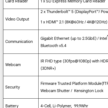
Card Reader
1 x SD Express Memory Card Reader
2 x Thunderbolt
™
5 (DisplayPort™/ Powe
Video Output
1 x HDMI™ 2.1 (8K@60Hz / 4K@120Hz)
Gigabit Ethernet (up to 2.5GbE) / Intel
Communication
Bluetooth v5.4
IR FHD type (30fps@1080p) with HDR
Webcam
(3DNR+)
Firmware Trusted Platform Module(fT
Security
Webcam Shutter /
Kensington Lock
Battery
4-Cell, Li-Polymer,
99.9Whr