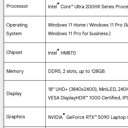
®
Processor
Intel
Core
™
Ultra 200HX Series Proc
Operating
Windows 11 Home / Windows 11 Pro 
System
Windows 11 Pro for business.)
®
Chipset
Intel
HM870
Memory
DDR5, 2 slots, up to 128GB
18" UHD+ (3840x2400), MiniLED, 240H
Display
VESA DisplayHDR™ 1000 Certified, IP
®
Graphics
NVIDIA
GeForce RTX
™
5090 Laptop