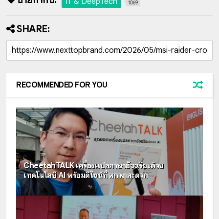
IT & DeepTech
1069
SHARE:
RECOMMENDED FOR YOU
CheetahTALK เครื่องแปลภาษาอัจฉริยะด้วย
เทคโนโลยี AI พร้อมดีไซน์ที่พกพาสะดวก