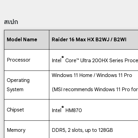
สเปก
Model Name
Raider 16 Max HX B2WJ
/ B2WI
®
Processor
Intel
Core
™
Ultra 200HX Series Proc
Windows 11 Home / Windows 11 Pro
Operating
System
(MSI recommends Windows 11 Pro for 
®
Chipset
Intel
HM870
Memory
DDR5, 2 slots, up to 128GB